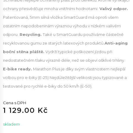
Schwalbe.Nejlépe ochráněný plášť proti defektu. Kromě vynikající
ochrany přesvědčuje mnoha vnitřními hodnotami:
Valivý odpor.
Patentovaná, 5mm silná vložka SmartGuard má oproti všem
ostatním napodobeninám výraznou výhodu v nízkém valivém
odporu.
Recycling.
Také u SmartGuardu používáme částečně
recyklovanou gumu ze starých latexových produktů.
Anti-aging
boční stěna pláště.
Vydrží typické poškození jízdou při
nedostatečném tlaku výrazně déle, než se objeví ošklivé trhliny.
E-bike ready.
Marathon Plus je díky svým vlastnostem nejlepší
volbou pro e-biky (E-25) Nejdůležitější velikosti jsou typizované a
testované pro rychlé e-biky do 50 km/h (E-50).
Cena s DPH
1 129.00 Kč
skladem