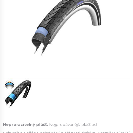
Neprorazitelný plášť.
Nejprodávanější plášť od