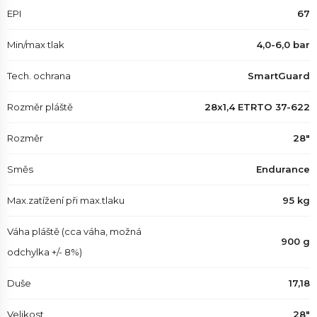
EPI
67
Min/max tlak
4,0-6,0 bar
Tech. ochrana
SmartGuard
Rozměr pláště
28x1,4 ETRTO 37-622
Rozměr
28"
Směs
Endurance
Max.zatížení při max.tlaku
95 kg
Váha pláště (cca váha, možná
900 g
odchylka +/- 8%)
Duše
17,18
Velikost
28"