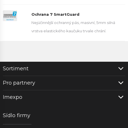
Ochrana 7 SmartGuard
Nejúčinnější ochranný pás, masivní, 5mm silná
vrstva elastického kaučuku trvale chrání.
Sortiment
Pro partnery
Imexpo
Sídlo firmy