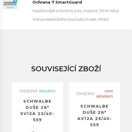
Ochrana 7 SmartGuard
Nejúčinnější ochranný pás, masivní, 5mm silná
vrstva elastického kaučuku trvale chrání.
SOUVISEJÍCÍ ZBOŽÍ
10432343
skladem
neni
10432340
skladem
SCHWALBE
SCHWALBE
DUŠE 26"
DUŠE 26"
SV12A 25/40-
AV12A 25/40-
559
559
GALUSKOVÝ
AUTOVENTILEK