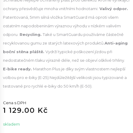
Schwalbe.Nejlépe ochráněný plášť proti defektu. Kromě vynikající
ochrany přesvědčuje mnoha vnitřními hodnotami:
Valivý odpor.
Patentovaná, 5mm silná vložka SmartGuard má oproti všem
ostatním napodobeninám výraznou výhodu v nízkém valivém
odporu.
Recycling.
Také u SmartGuardu používáme částečně
recyklovanou gumu ze starých latexových produktů.
Anti-aging
boční stěna pláště.
Vydrží typické poškození jízdou při
nedostatečném tlaku výrazně déle, než se objeví ošklivé trhliny.
E-bike ready.
Marathon Plus je díky svým vlastnostem nejlepší
volbou pro e-biky (E-25) Nejdůležitější velikosti jsou typizované a
testované pro rychlé e-biky do 50 km/h (E-50).
Cena s DPH
1 129.00 Kč
skladem