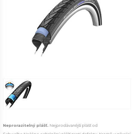
Neprorazitelný plášť.
Nejprodávanější plášť od