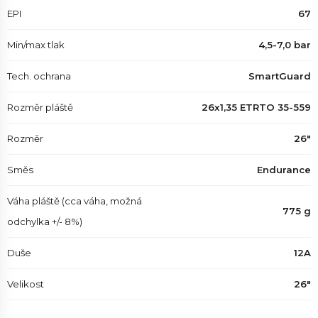
EPI
67
Min/max tlak
4,5-7,0 bar
Tech. ochrana
SmartGuard
Rozměr pláště
26x1,35 ETRTO 35-559
Rozměr
26"
Směs
Endurance
Váha pláště (cca váha, možná
775 g
odchylka +/- 8%)
Duše
12A
Velikost
26"