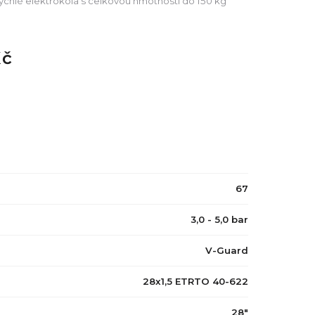
rychlé elektrokola s celkovou hmotností do 150 kg
Kč
67
3,0 - 5,0 bar
V-Guard
28x1,5 ETRTO 40-622
28"