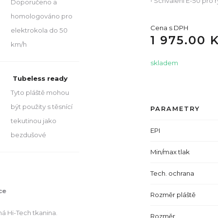
• Schválení E-50 pro 
Doporučeno a
homologováno pro
Cena s DPH
elektrokola do 50
1 975.00 
km/h
skladem
Tubeless ready
Tyto pláště mohou
být použity s těsnící
PARAMETRY
tekutinou jako
EPI
bezdušové
Min/max tlak
Tech. ochrana
ce
Rozměr pláště
á Hi-Tech tkanina.
Rozměr