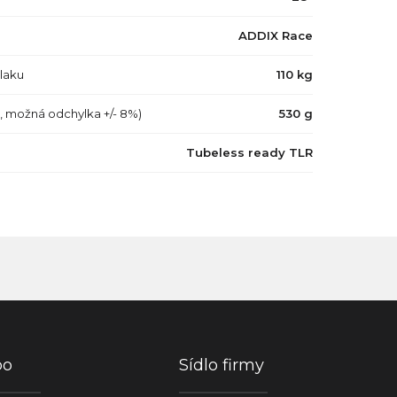
ADDIX Race
tlaku
110 kg
a, možná odchylka +/- 8%)
530 g
Tubeless ready TLR
po
Sídlo firmy