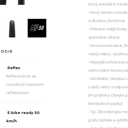
Nový standard: turist
• Nový dezén s mode
a dlouhou životnost
• Přilnavé vnější blok
zpevněné silnice
• Nová konstrukce „Rac
LOGIE
valivý odpor, vysokou
• Nejvyšší ochrana pr
Reflex
velmi nízké hmotnos
Reflexní pruh se
• NOVINKA: Skládací v
rozsvítí při nasvícení
s duší, nebo s odpov
reflektorem.
(Poznámka: Dbejte pr
bezdušové pásky)
• Tip: Zkombinujte m
E.bike ready 50
jízdní zážitek a vytěž
km/h