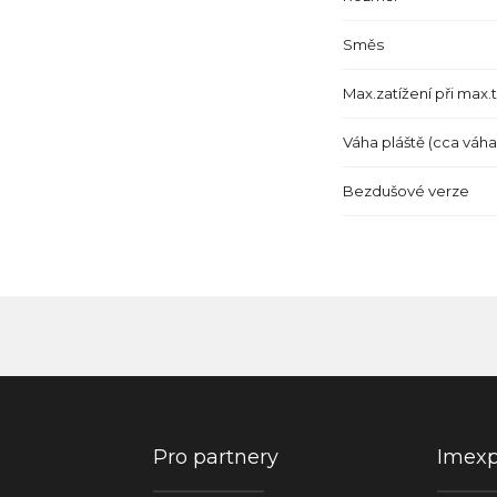
Směs
Max.zatížení při max.
Váha pláště (cca váh
Bezdušové verze
Pro partnery
Imex