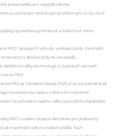
ické pneumatiky pro nejvyšší nároky
rním a uzavřeným středovým profilem pro tichý chod
y zajišťují spolehlivou přilnavost a funkčnost mimo
e PRO“ spojuje tři výhody: vynikající jízdy, minimální
 nosnost pro dlouhé jízdy se zavazadly
oti defektům díky technologii V-Guard při zároveň
ti verze PRO
erze PRO je Tubeless Ready (TLR) a lze ji používat buď
ídající bezdušovou sadou s těsnicím roztokem
osím na schválení vašeho ráfku a použití kompatibilní
odely PRO s našimi dušemi Aerothan pro jedinečný
te tak maximální výkon z našich plášťů Tour!