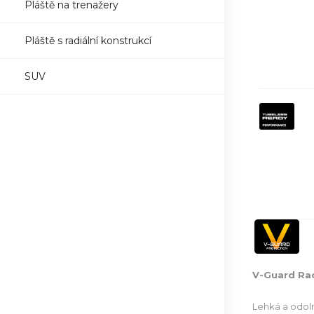
Pláště na trenažery
Pláště s radiální konstrukcí
SUV
V-Guard Ra
Lehká a odoln