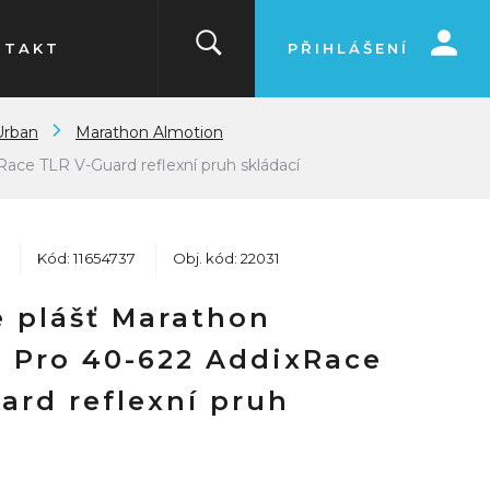
NTAKT
PŘIHLÁŠENÍ
Urban
Marathon Almotion
ace TLR V-Guard reflexní pruh skládací
Kód: 11654737
Obj. kód: 22031
 plášť Marathon
 Pro 40-622 AddixRace
ard reflexní pruh