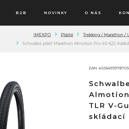
B2B
NOVINKY
O NÁS
KO
IMEXPO
Pláště
Trekking / Marathon / 
Schwalbe plášť Marathon Almotion Pro 40-622 AddixR
EAN: 4026495978705
Schwalbe
Almotion
TLR V-Gu
skládací