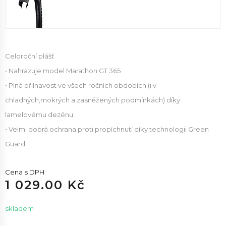
Celoroční plášť
• Nahrazuje model Marathon GT 365
• Plná přilnavost ve všech ročních obdobích (i v
chladných,mokrých a zasněžených podmínkách) díky
lamelovému dezénu.
• Velmi dobrá ochrana proti propíchnutí díky technologii Green
Guard
Cena s DPH
1 029.00 Kč
skladem