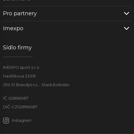
Pro partnery
Imexpo
Sídlo firmy
IMEXPO sport s.r.o.
Havlíčkova 333/6
250 01 Brandýs n.L - Stará Boleslav
IČ: 02896087
DIČ: CZ02896087
Instagram