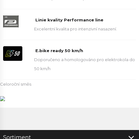
Linie kvality Performance line
Excelentní kvalita pro intenzivní nasazení.
E.bike ready 50 km/h
Doporučeno a homologováno pro elektrokola do
50 km/h
Celoroční směs
Sortiment