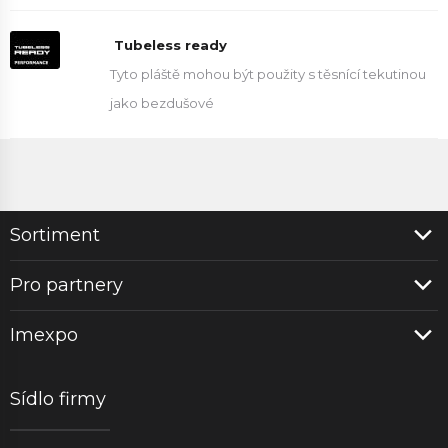
Tubeless ready
Tyto pláště mohou být použity s těsnící tekutinou
jako bezdušové
Sortiment
Pro partnery
Imexpo
Sídlo firmy