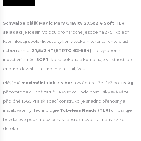
Schwalbe plášť Magic Mary Gravity 27.5x2.4 Soft TLR
skládací
je ideální volbou pro náročné jezdce na 27,5" kolech,
kteří hledají spolehlivost a výkon v těžkém terénu. Tento plášť
nabízí rozměr
27,5x2,4" (ETRTO 62-584)
a je vyroben z
inovativní směsi
SOFT
, která dokonale kombinuje vlastnosti pro
enduro, downhill, all-mountain i trail jízdu.
Plášť má
maximální tlak 3,5 bar
a zvládá zatížení až do
115 kg
při tomto tlaku, což zaručuje vysokou odolnost. Díky své váze
přibližně
1365 g
a skládací konstrukci je snadno přenosný a
instalovatelný. Technologie
Tubeless Ready (TLR)
umožňuje
bezdušové použití, což přináší lepší přilnavost a menší riziko
defektu.