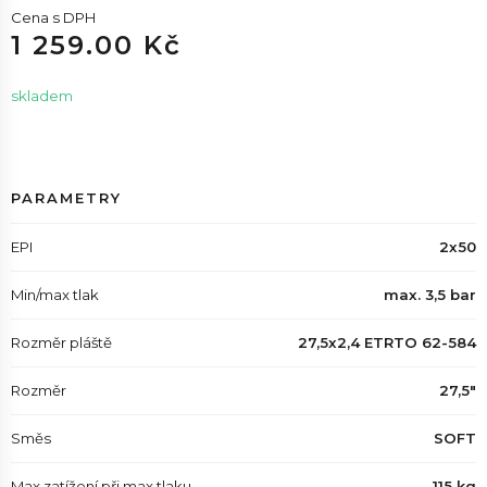
Cena s DPH
1 259.00 Kč
skladem
PARAMETRY
EPI
2x50
Min/max tlak
max. 3,5 bar
Rozměr pláště
27,5x2,4 ETRTO 62-584
Rozměr
27,5"
Směs
SOFT
Max.zatížení při max.tlaku
115 kg