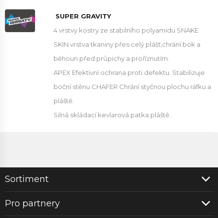
SUPER GRAVITY
4 vrstvy kostry ze stabilního polyamidu SNAKE
SKIN vrstva tkaniny přes celý plášť,chrání bok a
běhoun před průpichy a proříznutím.
APEX Efektivní ochrana proti defektu. Stabilizuje
boční stěnu CHAFER Chrání styčnou plochu ráfku a
pláště.
Silná skládací kevlarová patka pláště.
Sortiment
Pro partnery