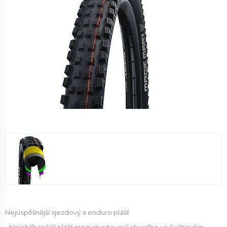
Nejúspěšnější sjezdový a enduro plášť