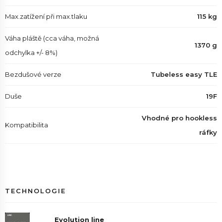
Max.zatížení při max.tlaku
115 kg
Váha pláště (cca váha, možná
1370 g
odchylka +/- 8%)
Bezdušové verze
Tubeless easy TLE
Duše
19F
Vhodné pro hookless
Kompatibilita
ráfky
TECHNOLOGIE
Evolution line