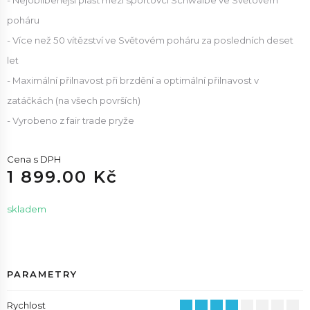
- Nejoblíbenější plášť mezi sportovci Schwalbe ve Světovém
poháru
- Více než 50 vítězství ve Světovém poháru za posledních deset
let
- Maximální přilnavost při brzdění a optimální přilnavost v
zatáčkách (na všech površích)
- Vyrobeno z fair trade pryže
Cena s DPH
1 899.00 Kč
skladem
PARAMETRY
Rychlost