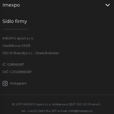
Imexpo
Sídlo firmy
IMEXPO sport s.r.o.
Havlíčkova 333/6
250 01 Brandýs n.L - Stará Boleslav
IČ: 02896087
DIČ: CZ02896087
Instagram
© 2017 IMEXPO sport s.r.o. Kolbenova 159/7, 190 00 Praha 9 -
tel.: (+420) 266 034 237, e-mail:
info@imexpo.cz