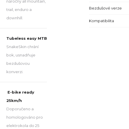
náročný all mountain,
Bezdušové verze
trail, enduro a
downhill.
Kompatibilita
Tubeless easy MTB
SnakeSkin chrání
bok, usnadňuje
bezdušovou
konverzi.
E-bike ready
25km/h
Doporučeno a
homologováno pro
elektrokola do 25