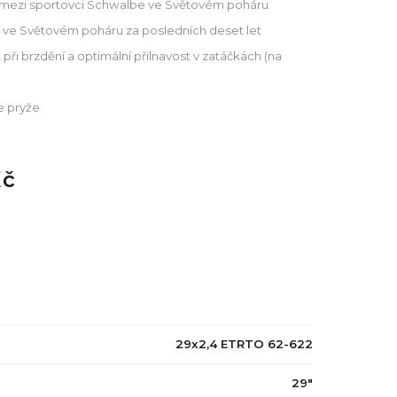
šť mezi sportovci Schwalbe ve Světovém poháru
ví ve Světovém poháru za posledních deset let
 při brzdění a optimální přilnavost v zatáčkách (na
de pryže
Kč
29x2,4 ETRTO 62-622
29"