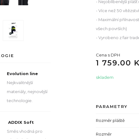
- Nejoblíbenější plá
- Více než 50 vítězst
- Maximální přilnavost
všech površích)
- Vyrobeno z fair tra
Cena s DPH
LOGIE
1 759.00 
Evolution line
skladem
Nejkvalitnější
materiály, nejnovější
technologie.
PARAMETRY
Rozměr pláště
ADDIX Soft
Směs vhodná pro
Rozměr