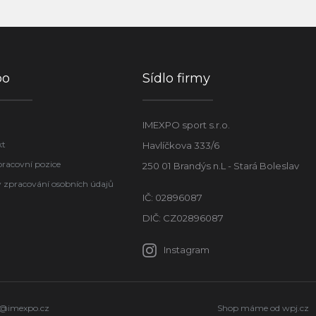
po
Sídlo firmy
IMEXPO sport s.r.o.
kt
Havlíčkova 333/6
pracovní pozice
250 01 Brandýs n.L - Stará Boleslav
 zpracování osobních údajů
IČ: 02896087
DIČ: CZ02896087
Instagram
o@imexpo.cz
Shop máme od
wpj.cz