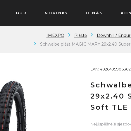
B2B
NOVINKY
O NÁS
KO
IMEXPO
Pláště
Downhill / Enduro 
Schwalbe plášť MAGIC MARY 29x2.40 SuperG
EAN: 4026495906302
Schwalbe
29x2.40 
Soft TLE
Nejúspěšnější sjezdov