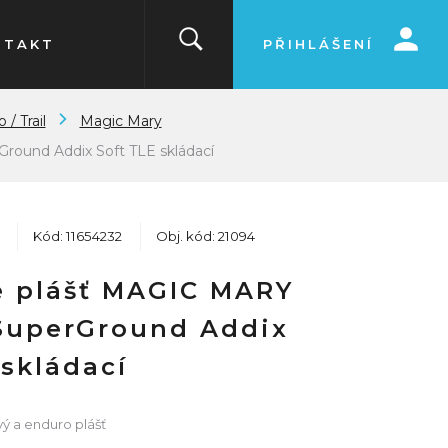
NTAKT
PŘIHLÁŠENÍ
/ Trail
Magic Mary
round Addix Soft TLE skládací
Kód: 11654232
Obj. kód: 21094
 plášť MAGIC MARY
SuperGround Addix
 skládací
ý a enduro plášť