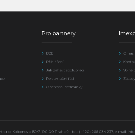
Pro partnery
Imex
B2B
O nás
Přihlášení
Konta
Jak zahájit spolupráci
Volné 
ace
Reklamační řád
Zásady
Obchodní podmínky
s.r.o. Kolbenova 159/7, 190 00 Praha 9 - tel.: (+420) 266 034 237, e-mail:
inf