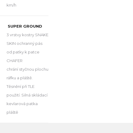
km/h
SUPER GROUND
3 vrstvy kostry SNAKE
SKIN ochranný pás
od patky k patce
CHAFER
chrání styčnou plochu
ráfku a pláště.
Těsnění při TLE
použití. Silná skládací
kevlarová patka
pláště