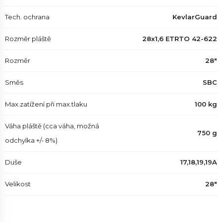
Tech. ochrana
KevlarGuard
Rozměr pláště
28x1,6 ETRTO 42-622
Rozměr
28"
Směs
SBC
Max.zatížení při max.tlaku
100 kg
Váha pláště (cca váha, možná
750 g
odchylka +/- 8%)
Duše
17,18,19,19A
Velikost
28"