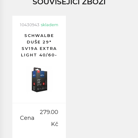
SOUVISEJÍCÍ ZBOŽÍ
10430943
skladem
SCHWALBE
DUŠE 29"
SV19A EXTRA
LIGHT 40/60-
622
GALUSKOVÝ
VENTILEK
40MM
279.00
Cena
Kč