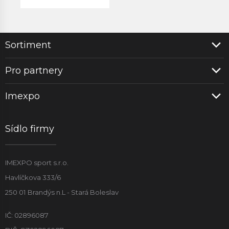
Sortiment
Pro partnery
Imexpo
Sídlo firmy
IMEXPO sport s.r.o.
Havlíčkova 333/6
250 01 Brandýs n.L - Stará Boleslav
IČ: 02896087