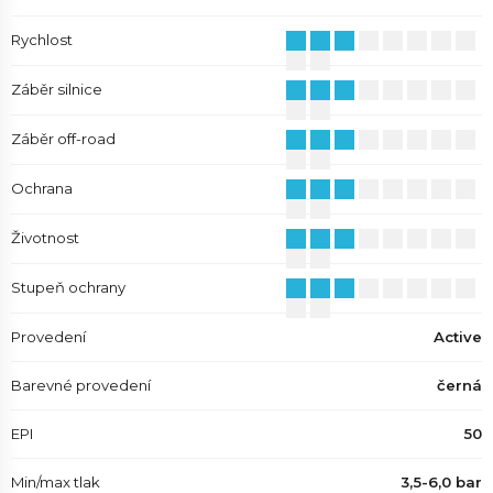
Rychlost
Záběr silnice
Záběr off-road
Ochrana
Životnost
Stupeň ochrany
Provedení
Active
Barevné provedení
černá
EPI
50
Min/max tlak
3,5-6,0 bar