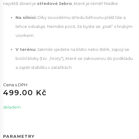
největší zbraní je
středové žebro
, které je téměř hladké.
Na silnici:
Díky souvislému středu běhounu plášť tiše a
lehce odvaluje. Nemáte pocit, že byste se „prali“ s hrubým
vzorkem.
V terénu:
Jakmile vjedete na bláto nebo štěrk, zapojí se
boční bloky (tzv. „hroty“), které se zakousnou do podkladu
a zajistí stabilitu v zatáčkách.
Cena s DPH
499.00 Kč
skladem
PARAMETRY