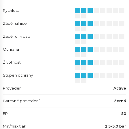
Rychlost
Záběr silnice
Záběr off-road
Ochrana
Životnost
Stupeň ochrany
Provedení
Active
Barevné provedení
černá
EPI
50
Min/max tlak
2,5-5,0 bar