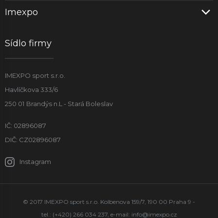
Imexpo
Sídlo firmy
IMEXPO sport s.r.o.
Havlíčkova 333/6
250 01 Brandýs n.L - Stará Boleslav
IČ: 02896087
DIČ: CZ02896087
Instagram
© 2017 IMEXPO sport s.r.o. Kolbenova 159/7, 190 00 Praha 9 -
tel.: (+420) 266 034 237, e-mail:
info@imexpo.cz