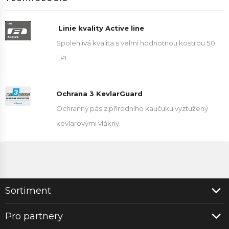
Linie kvality Active line
Spolehlivá kvalita s velmi hodnotnou kostrou 50
EPI
Ochrana 3 KevlarGuard
Ochranný pás z přírodního kaučuku vyztužený
kevlarovými vlákny.
Sortiment
Pro partnery