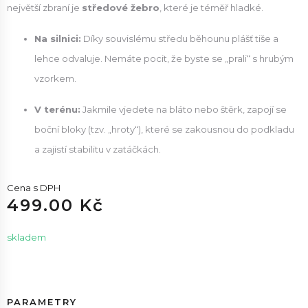
největší zbraní je
středové žebro
, které je téměř hladké.
Na silnici:
Díky souvislému středu běhounu plášť tiše a
lehce odvaluje. Nemáte pocit, že byste se „prali“ s hrubým
vzorkem.
V terénu:
Jakmile vjedete na bláto nebo štěrk, zapojí se
boční bloky (tzv. „hroty“), které se zakousnou do podkladu
a zajistí stabilitu v zatáčkách.
Cena s DPH
499.00 Kč
skladem
PARAMETRY