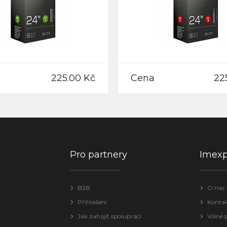
225.00 Kč
Cena
22
Pro partnery
Imex
B2B
O nás
Přihlášení
Konta
Jak zahájit spolupráci
Volné 