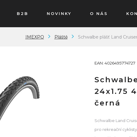
B2B
NOVINKY
O NÁS
KO
IMEXPO
Pláště
Schwalbe plášť Land Cruise
EAN: 4026495774727
Schwalbe
24x1.75 
černá
Schwalbe Land Cruiser
pro rekreační cyklisty