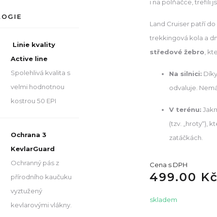
i na polňačce, trefili 
LOGIE
Land Cruiser patří do
trekkingová kola a dn
Linie kvality
středové žebro
, kt
Active line
Spolehlivá kvalita s
Na silnici:
Díky
velmi hodnotnou
odvaluje. Nemát
kostrou 50 EPI
V terénu:
Jakm
(tzv. „hroty“), 
Ochrana 3
zatáčkách.
KevlarGuard
Ochranný pás z
Cena s DPH
499.00 K
přírodního kaučuku
vyztužený
skladem
kevlarovými vlákny.