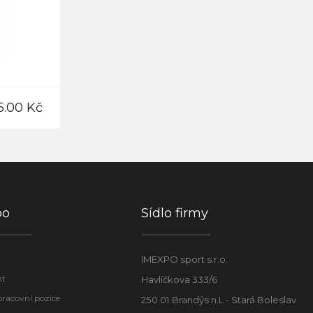
5.00 Kč
po
Sídlo firmy
IMEXPO sport s.r.o.
kt
Havlíčkova 333/6
pracovní pozice
250 01 Brandýs n.L - Stará Boleslav