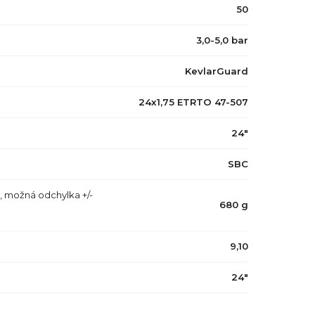
50
3,0-5,0 bar
KevlarGuard
24x1,75 ETRTO 47-507
24"
SBC
, možná odchylka +/-
680 g
9,10
24"