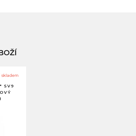
BOŽÍ
i skladem
" SV9
KOVÝ
M