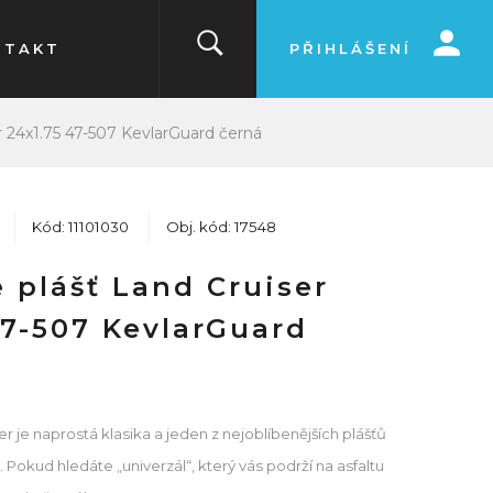
NTAKT
PŘIHLÁŠENÍ
r 24x1.75 47-507 KevlarGuard černá
Kód: 11101030
Obj. kód: 17548
 plášť Land Cruiser
47-507 KevlarGuard
 je naprostá klasika a jeden z nejoblíbenějších plášťů
. Pokud hledáte „univerzál“, který vás podrží na asfaltu