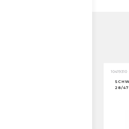
10419310
SCHW
28/4