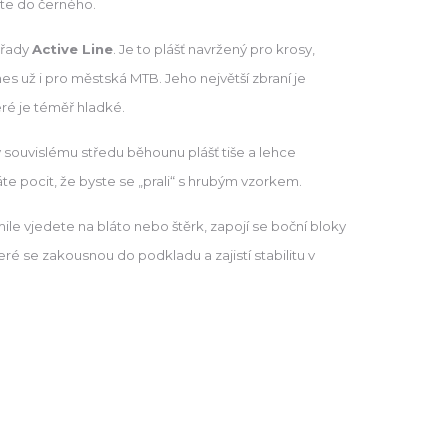
jste do černého.
 řady
Active Line
. Je to plášť navržený pro krosy,
es už i pro městská MTB. Jeho největší zbraní je
eré je téměř hladké.
 souvislému středu běhounu plášť tiše a lehce
e pocit, že byste se „prali“ s hrubým vzorkem.
ile vjedete na bláto nebo štěrk, zapojí se boční bloky
které se zakousnou do podkladu a zajistí stabilitu v
č