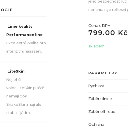
jeho bezpečnost ručí 
nenahrazuje reflexní
LOGIE
Cena s DPH
Linie kvality
799.00 Kč
Performance line
Excelentní kvalita pro
skladem
intenzivní nasazení.
LiteSkin
PARAMETRY
Nejlehčí
Rychlost
volba.LiteSkin pláště
nemají bok
Záběr silnice
SnakeSkin,mají ale
Záběr off-road
stabilní jádro.
Ochrana