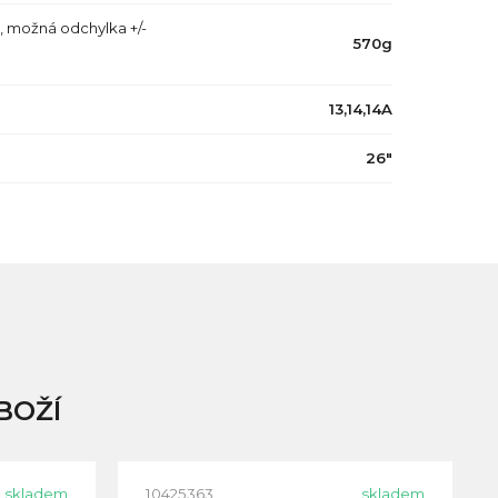
, možná odchylka +/-
570g
13,14,14A
26"
BOŽÍ
skladem
10425363
skladem