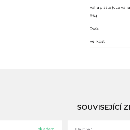
Váha pláště (cca váha
8%)
Duše
Velikost
SOUVISEJÍCÍ Z
skladem
10425343