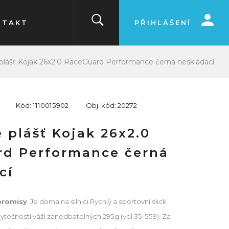
NTAKT
PŘIHLÁŠENÍ
plášť Kojak 26x2.0 RaceGuard Performance černá neskládací
Kód: 1110015902
Obj. kód: 20272
 plášť Kojak 26x2.0
d Performance černá
cí
promisy
. Je doma na silnici.Rychlý a sportovní slick
zbytečností váží zanedbatelných 295g (vel.35-559). Za