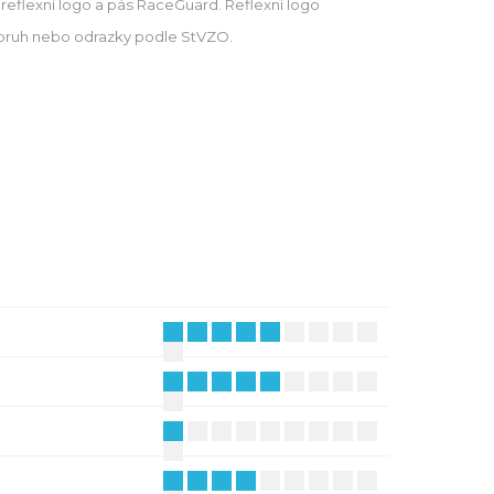
reflexní logo a pás RaceGuard. Reflexní logo
 pruh nebo odrazky podle StVZO.