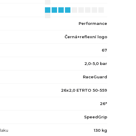
Performance
Černá+reflexní logo
67
2,0-5,0 bar
RaceGuard
26x2,0 ETRTO 50-559
26"
SpeedGrip
tlaku
130 kg