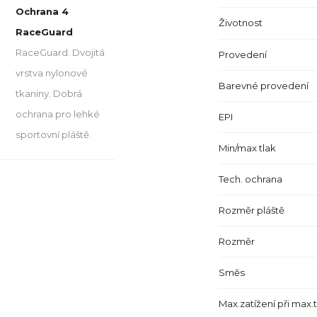
Ochrana 4
Životnost
RaceGuard
RaceGuard. Dvojitá
Provedení
vrstva nylonové
Barevné provedení
tkaniny. Dobrá
ochrana pro lehké
EPI
sportovní pláště.
Min/max tlak
Tech. ochrana
Rozměr pláště
Rozměr
Směs
Max.zatížení při max.