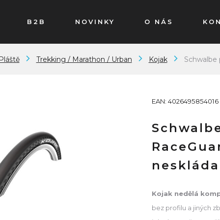
B2B
NOVINKY
O NÁS
KO
Pláště
Trekking / Marathon / Urban
Kojak
Schwalbe 
EAN: 4026495854016
Schwalbe
RaceGuar
neskláda
Kojak nedělá kom
bez profilu a jiných 