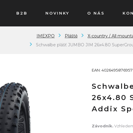
B2B
NOVINKY
O NÁS
KO
IMEXPO
Pláště
X-country / All mounta
Schwalbe plášť JUMBO JIM 26x4.80 SuperGrou
EAN: 4026495876957
Schwalbe
26x4.80 
Addix Sp
Závodník.
Vzhledem 