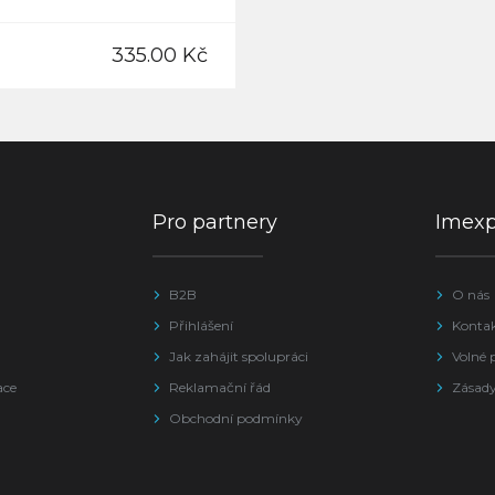
335.00 Kč
Pro partnery
Imex
B2B
O nás
Přihlášení
Konta
Jak zahájit spolupráci
Volné 
ace
Reklamační řád
Zásady
Obchodní podmínky