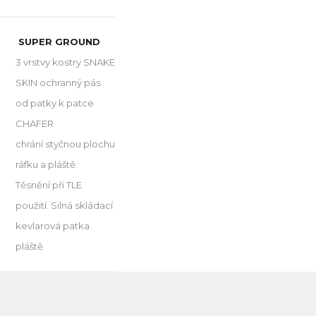
SUPER GROUND
3 vrstvy kostry SNAKE
SKIN ochranný pás
od patky k patce
CHAFER
chrání styčnou plochu
ráfku a pláště.
Těsnění při TLE
použití. Silná skládací
kevlarová patka
pláště