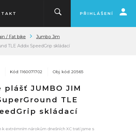
NTAKT
PŘIHLÁŠENÍ
in / Fat bike
Jumbo Jim
nd TLE Addix SpeedGrip skládací
Kód: 1160071702
Obj. kód: 20565
 plášť JUMBO JIM
SuperGround TLE
eedGrip skládací
k extrémním nárokům dnešních XC tratí jsme s