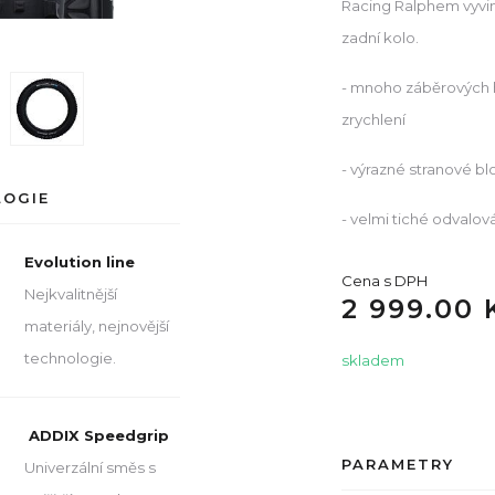
Racing Ralphem vyvinu
zadní kolo.
- mnoho záběrových hr
zrychlení
- výrazné stranové b
LOGIE
- velmi tiché odvalová
Evolution line
Cena s DPH
Nejkvalitnější
2 999.00 
materiály, nejnovější
technologie.
skladem
ADDIX Speedgrip
PARAMETRY
Univerzální směs s