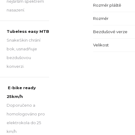
nejširším spektrem
Rozměr pláště
nasazení.
Rozměr
Tubeless easy MTB
Bezdušové verze
SnakeSkin chrání
Velikost
bok, usnadňuje
bezdušovou
konverzi.
E-bike ready
25km/h
Doporučeno a
homologováno pro
elektrokola do 25
km/h