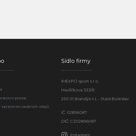
po
Sídlo firmy
IMEXPO sport s.r.o.
kt
Havlíčkova 333/6
pracovní pozice
250 01 Brandýs n.L - Stará Boleslav
 zpracování osobních údajů
IČ: 02896087
DIČ: CZ02896087
Instagram