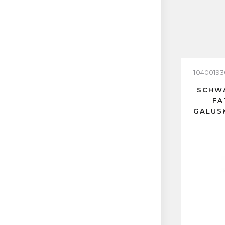
10400193
SCHWA
FA
GALUS