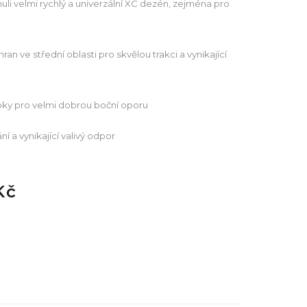
li velmi rychlý a univerzální XC dezén, zejména pro
an ve střední oblasti pro skvělou trakci a vynikající
loky pro velmi dobrou boční oporu
ní a vynikající valivý odpor
Kč