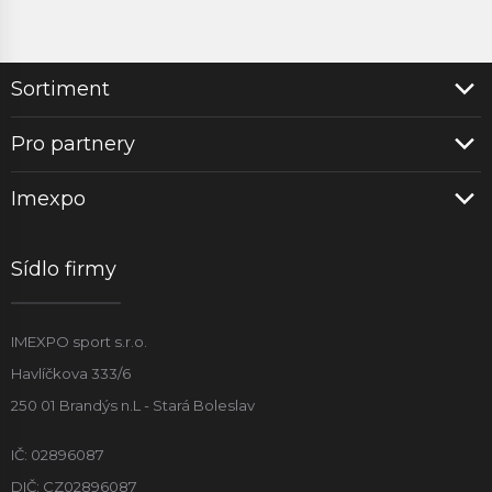
Sortiment
Pro partnery
Imexpo
Sídlo firmy
IMEXPO sport s.r.o.
Havlíčkova 333/6
250 01 Brandýs n.L - Stará Boleslav
IČ: 02896087
DIČ: CZ02896087