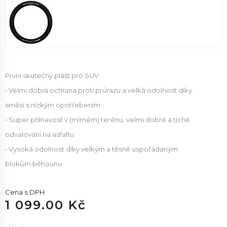
První skutečný plášť pro SUV
• Velmi dobrá ochrana proti průrazu a velká odolnost díky
směsi s nízkým opotřebením
• Super přilnavost v (mírném) terénu, velmi dobré a tiché
odvalování na asfaltu
• Vysoká odolnost díky velkým a těsně uspořádaným
blokům běhounu
Cena s DPH
1 099.00 Kč