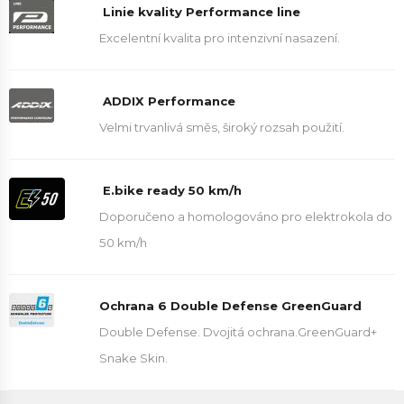
Linie kvality Performance line
Excelentní kvalita pro intenzivní nasazení.
ADDIX Performance
Velmi trvanlivá směs, široký rozsah použití.
E.bike ready 50 km/h
Doporučeno a homologováno pro elektrokola do
50 km/h
Ochrana 6 Double Defense GreenGuard
Double Defense. Dvojitá ochrana.GreenGuard+
Snake Skin.