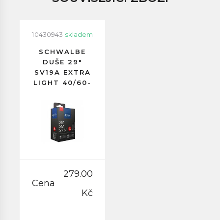
10430943
skladem
SCHWALBE
DUŠE 29"
SV19A EXTRA
LIGHT 40/60-
622
GALUSKOVÝ
VENTILEK
40MM
279.00
Cena
Kč