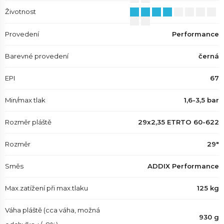
Životnost
Provedení
Performance
Barevné provedení
černá
EPI
67
Min/max tlak
1,6-3,5 bar
Rozměr pláště
29x2,35 ETRTO 60-622
Rozměr
29"
Směs
ADDIX Performance
Max.zatížení při max.tlaku
125 kg
Váha pláště (cca váha, možná
930 g