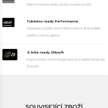
Velmi trvanlivá směs, široký rozsah použití.
Tubeless ready Performance
Tubeless u plášťů linie Performance. Bok pláště
zesílen vrstvou gumy.
E-bike ready 25km/h
Doporučeno a homologováno pro elektrokola do
25 km/h
SOUVISEJÍCÍ ZBOŽÍ