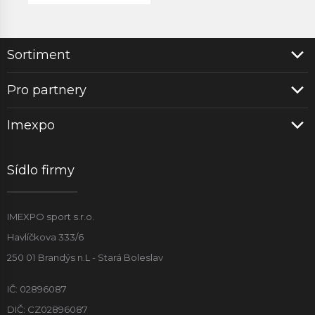
Sortiment
Pro partnery
Imexpo
Sídlo firmy
IMEXPO sport s.r.o.
Havlíčkova 333/6
250 01 Brandýs n.L - Stará Boleslav
IČ: 02896087
DIČ: CZ02896087