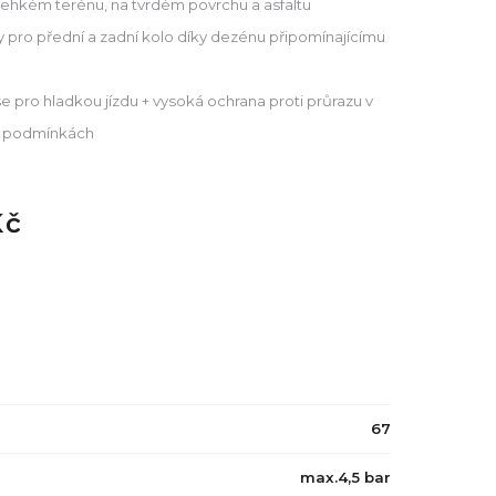
 lehkém terénu, na tvrdém povrchu a asfaltu
y pro přední a zadní kolo díky dezénu připomínajícímu
 pro hladkou jízdu + vysoká ochrana proti průrazu v
h podmínkách
Kč
67
max.4,5 bar