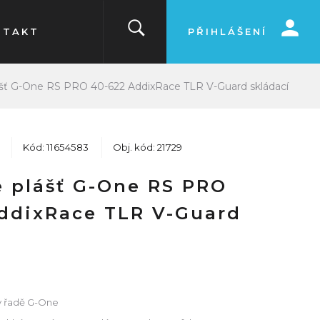
NTAKT
PŘIHLÁŠENÍ
šť G-One RS PRO 40-622 AddixRace TLR V-Guard skládací
Kód: 11654583
Obj. kód: 21729
 plášť G-One RS PRO
ddixRace TLR V-Guard
 v řadě G-One