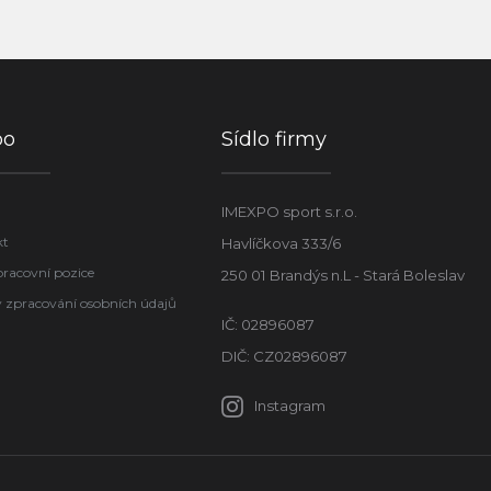
po
Sídlo firmy
IMEXPO sport s.r.o.
kt
Havlíčkova 333/6
pracovní pozice
250 01 Brandýs n.L - Stará Boleslav
 zpracování osobních údajů
IČ: 02896087
DIČ: CZ02896087
Instagram