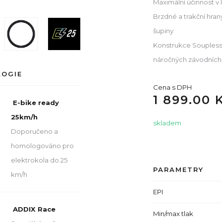
Maximální účinnost v
Brzdné a trakční hran
šupiny
Konstrukce Souplesse
náročných závodníc
LOGIE
Cena s DPH
1 899.00 
E-bike ready
25km/h
skladem
Doporučeno a
homologováno pro
elektrokola do 25
PARAMETRY
km/h
EPI
ADDIX Race
Min/max tlak