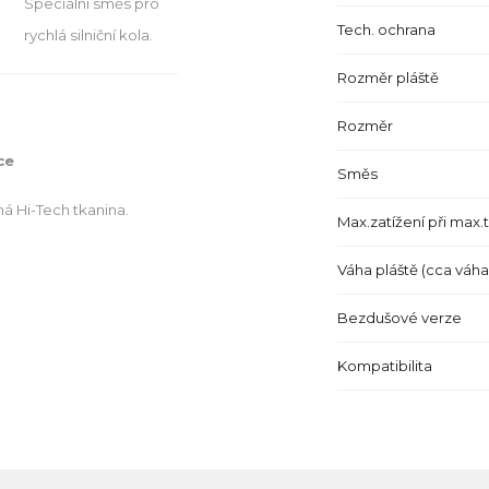
Speciální směs pro
Tech. ochrana
rychlá silniční kola.
Rozměr pláště
Rozměr
ce
Směs
á Hi-Tech tkanina.
Max.zatížení při max.
Váha pláště (cca váh
Bezdušové verze
Kompatibilita