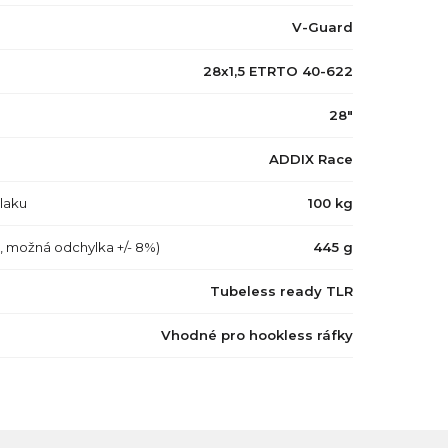
V-Guard
28x1,5 ETRTO 40-622
28"
ADDIX Race
tlaku
100 kg
a, možná odchylka +/- 8%)
445 g
Tubeless ready TLR
Vhodné pro hookless ráfky