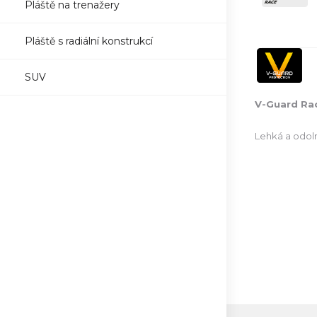
Pláště na trenažery
Pláště s radiální konstrukcí
SUV
V-Guard Ra
Lehká a odoln