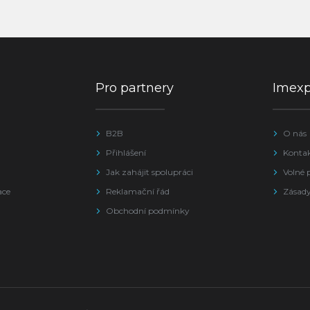
Pro partnery
Imex
B2B
O nás
Přihlášení
Konta
Jak zahájit spolupráci
Volné 
ace
Reklamační řád
Zásady
Obchodní podmínky