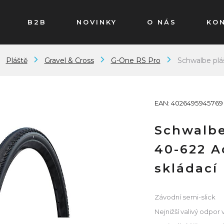
B2B
NOVINKY
O NÁS
KO
Pláště
Gravel & Cross
G-One RS Pro
Schwalbe plá
EAN: 4026495945769
Schwalbe
40-622 A
skládací
Závodní semi-slick
Nejnižší valivý odpor