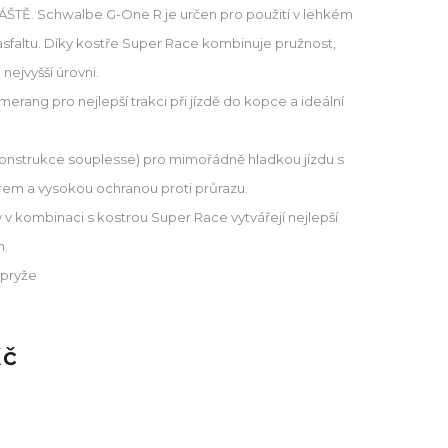
TĚ. Schwalbe G-One R je určen pro použití v lehkém
 asfaltu. Díky kostře Super Race kombinuje pružnost,
 nejvyšší úrovni.
erang pro nejlepší trakci při jízdě do kopce a ideální
onstrukce souplesse) pro mimořádně hladkou jízdu s
em a vysokou ochranou proti průrazu.
v kombinaci s kostrou Super Race vytvářejí nejlepší
h.
 pryže
Kč