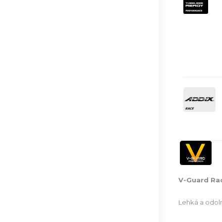
V-Guard Ra
Lehká a odoln