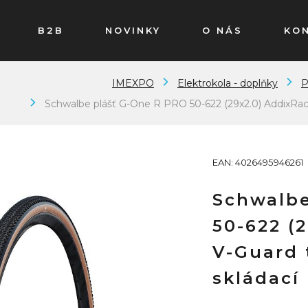
B2B
NOVINKY
O NÁS
KO
IMEXPO
Elektrokola - doplňky
P
Schwalbe plášť G-One R PRO 50-622 (29x2.0) AddixRace
EAN: 4026495946261
Schwalbe
50-622 (
V-Guard 
skládací