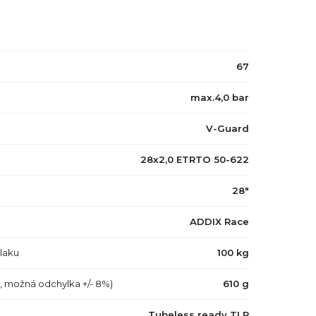
67
max.4,0 bar
V-Guard
28x2,0 ETRTO 50-622
28"
ADDIX Race
tlaku
100 kg
a, možná odchylka +/- 8%)
610 g
Tubeless ready TLR