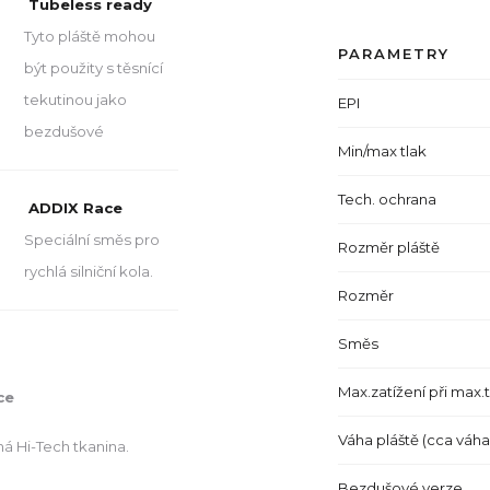
Tubeless ready
Tyto pláště mohou
PARAMETRY
být použity s těsnící
tekutinou jako
EPI
bezdušové
Min/max tlak
Tech. ochrana
ADDIX Race
Speciální směs pro
Rozměr pláště
rychlá silniční kola.
Rozměr
Směs
Max.zatížení při max.
ce
Váha pláště (cca váh
á Hi-Tech tkanina.
Bezdušové verze