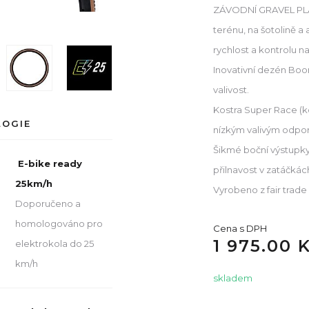
ZÁVODNÍ GRAVEL PLÁŠ
terénu, na šotolině a
rychlost a kontrolu na
Inovativní dezén Boom
valivost.
Kostra Super Race (k
LOGIE
nízkým valivým odpor
Šikmé boční výstupky 
E-bike ready
přilnavost v zatáčkác
25km/h
Vyrobeno z fair trade
Doporučeno a
homologováno pro
Cena s DPH
1 975.00 
elektrokola do 25
km/h
skladem