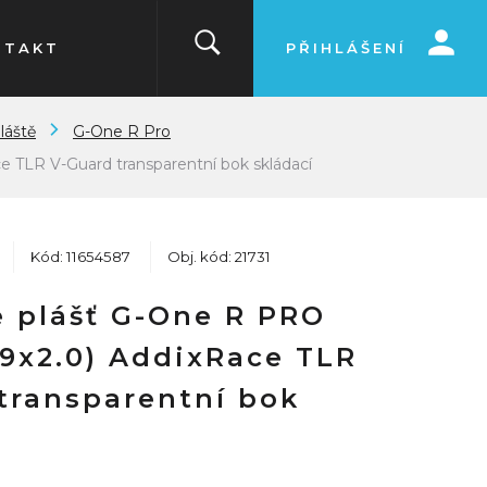
NTAKT
PŘIHLÁŠENÍ
láště
G-One R Pro
 TLR V-Guard transparentní bok skládací
Kód: 11654587
Obj. kód: 21731
 plášť G-One R PRO
29x2.0) AddixRace TLR
transparentní bok