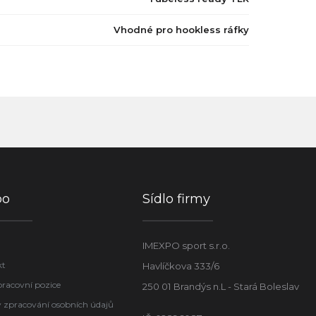
Vhodné pro hookless ráfky
po
Sídlo firmy
IMEXPO sport s.r.o.
kt
Havlíčkova 333/6
pracovní pozice
250 01 Brandýs n.L - Stará Boleslav
 zpracování osobních údajů