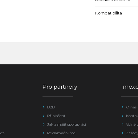
Kompatibilita
Pro partnery
Imex
B2B
O nás
Přihlášení
Konta
Jak zahájit spolupráci
Volné 
ace
Reklamační řád
Zásady