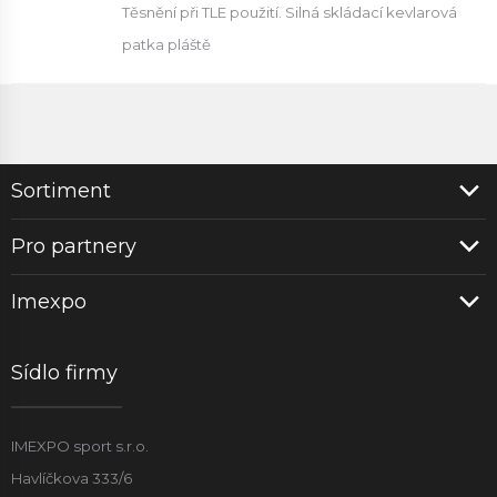
Těsnění při TLE použití. Silná skládací kevlarová
patka pláště
Sortiment
Pro partnery
Imexpo
Sídlo firmy
IMEXPO sport s.r.o.
Havlíčkova 333/6