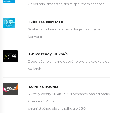
Univerzální směs s nejširším spektrem nasazení.
Tubeless easy MTB
SnakeSkin chrání bok, usnadňuje bezdušovou
konverzi.
E.bike ready 50 km/h
Doporučeno a homologováno pro elektrokola do
50 km/h
SUPER GROUND
3 vrstvy kostry SNAKE SKIN ochranný pás od patky
k patce CHAFER
chrání styčnou plochu ráfku a pláště.