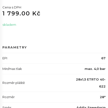
Cena s DPH
1 799.00 Kč
skladem
PARAMETRY
EPI
67
Min/max tlak
max. 4,0 bar
28x1,5 ETRTO 40-
Rozměr pláště
622
Rozměr
28"
Směs
Addix Speedgrip