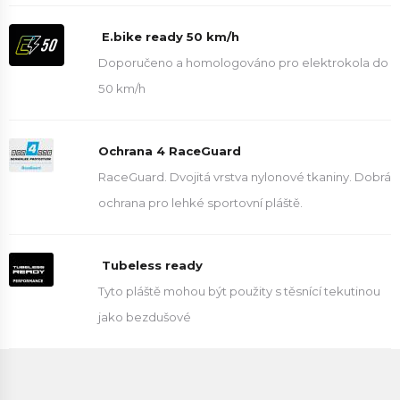
E.bike ready 50 km/h
Doporučeno a homologováno pro elektrokola do
50 km/h
Ochrana 4 RaceGuard
RaceGuard. Dvojitá vrstva nylonové tkaniny. Dobrá
ochrana pro lehké sportovní pláště.
Tubeless ready
Tyto pláště mohou být použity s těsnící tekutinou
jako bezdušové