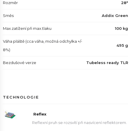
Rozměr
28"
Směs
Addix Green
Max.zatížení při max.tlaku
100 kg
Váha pláště (cca váha, možná odchylka +/-
495 g
8%)
Bezdušové verze
Tubeless ready TLR
TECHNOLOGIE
Reflex
Reflexní pruh se rozsvítí při nasvícení reflektorem.