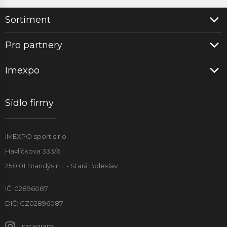
Sortiment
Pro partnery
Imexpo
Sídlo firmy
IMEXPO sport s.r.o.
Havlíčkova 333/6
250 01 Brandýs n.L - Stará Boleslav
IČ: 02896087
DIČ: CZ02896087
Instagram