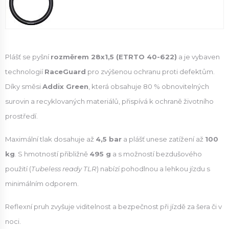
Plášť se pyšní
rozměrem 28x1,5 (ETRTO 40-622)
a je vybaven
technologií
RaceGuard
pro zvýšenou ochranu proti defektům.
Díky směsi
Addix Green
, která obsahuje 80 % obnovitelných
surovin a recyklovaných materiálů, přispívá k ochraně životního
prostředí.
Maximální tlak dosahuje až
4,5 bar
a plášť unese zatížení až
100
kg
. S hmotností přibližně
495 g
a s možností bezdušového
použití (
Tubeless ready TLR
) nabízí pohodlnou a lehkou jízdu s
minimálním odporem.
Reflexní pruh zvyšuje viditelnost a bezpečnost při jízdě za šera či v
noci.