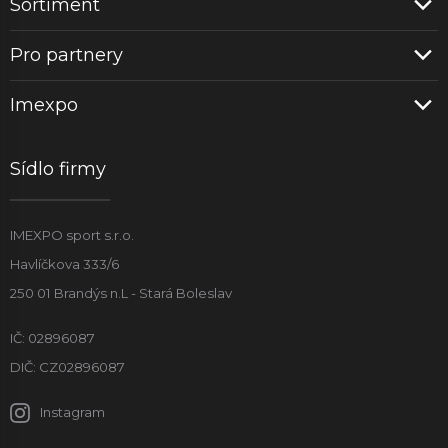
Sortiment
Pro partnery
Imexpo
Sídlo firmy
IMEXPO sport s.r.o.
Havlíčkova 333/6
250 01 Brandýs n.L - Stará Boleslav
IČ: 02896087
DIČ: CZ02896087
Instagram