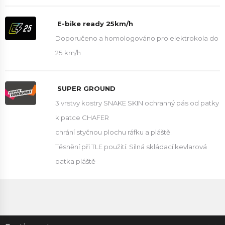
E-bike ready 25km/h
Doporučeno a homologováno pro elektrokola do
25 km/h
SUPER GROUND
3 vrstvy kostry SNAKE SKIN ochranný pás od patky
k patce CHAFER
chrání styčnou plochu ráfku a pláště.
Těsnění při TLE použití. Silná skládací kevlarová
patka pláště