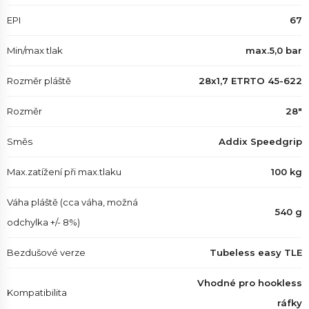
EPI
67
Min/max tlak
max.5,0 bar
Rozměr pláště
28x1,7 ETRTO 45-622
Rozměr
28"
Směs
Addix Speedgrip
Max.zatížení při max.tlaku
100 kg
Váha pláště (cca váha, možná
540 g
odchylka +/- 8%)
Bezdušové verze
Tubeless easy TLE
Vhodné pro hookless
Kompatibilita
ráfky