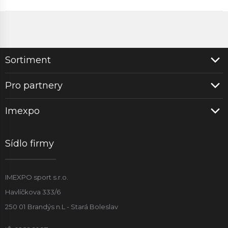
Sortiment
Pro partnery
Imexpo
Sídlo firmy
IMEXPO sport s.r.o.
Havlíčkova 333/6
250 01 Brandýs n.L - Stará Boleslav