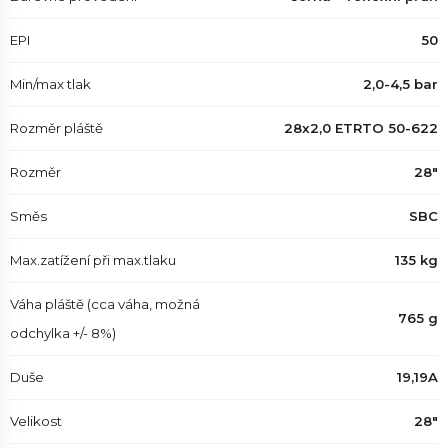
EPI
50
Min/max tlak
2,0-4,5 bar
Rozměr pláště
28x2,0 ETRTO 50-622
Rozměr
28"
Směs
SBC
Max.zatížení při max.tlaku
135 kg
Váha pláště (cca váha, možná
765 g
odchylka +/- 8%)
Duše
19,19A
Velikost
28"