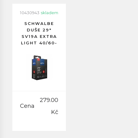
10430943
skladem
SCHWALBE
DUŠE 29"
SV19A EXTRA
LIGHT 40/60-
622
GALUSKOVÝ
VENTILEK
40MM
279.00
Cena
Kč