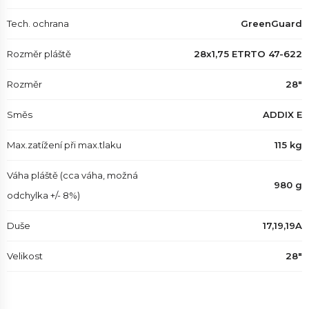
Tech. ochrana
GreenGuard
Rozměr pláště
28x1,75 ETRTO 47-622
Rozměr
28"
Směs
ADDIX E
Max.zatížení při max.tlaku
115 kg
Váha pláště (cca váha, možná
980 g
odchylka +/- 8%)
Duše
17,19,19A
Velikost
28"