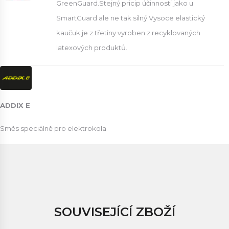
GreenGuard.Stejný pricip účinnosti jako u
SmartGuard ale ne tak silný.Vysoce elastický
kaučuk je z třetiny vyroben z recyklovaných
latexových produktů.
ADDIX E
Směs speciálně pro elektrokola
SOUVISEJÍCÍ ZBOŽÍ