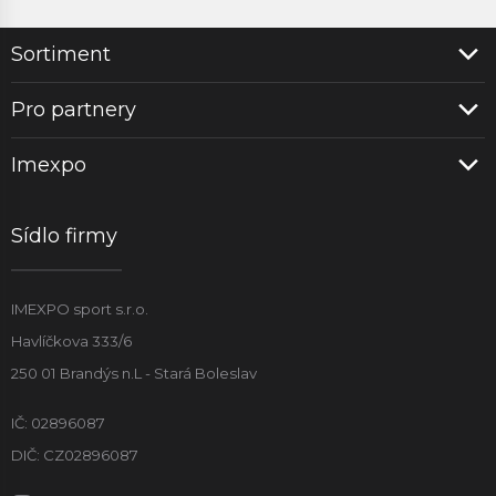
Sortiment
Pro partnery
Imexpo
Sídlo firmy
IMEXPO sport s.r.o.
Havlíčkova 333/6
250 01 Brandýs n.L - Stará Boleslav
IČ: 02896087
DIČ: CZ02896087