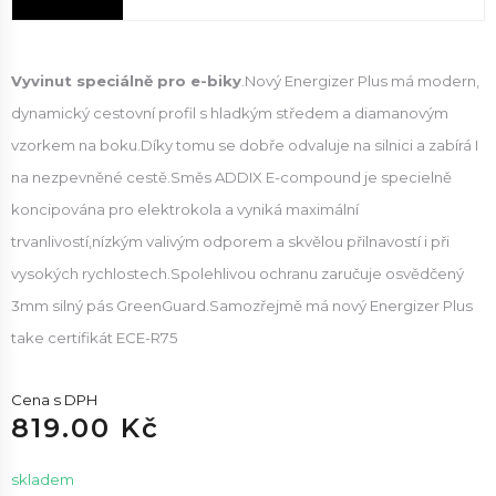
Vyvinut speciálně pro e-biky
.Nový Energizer Plus má modern,
dynamický cestovní profil s hladkým středem a diamanovým
vzorkem na boku.Díky tomu se dobře odvaluje na silnici a zabírá I
na nezpevněné cestě.Směs ADDIX E-compound je specielně
koncipována pro elektrokola a vyniká maximální
trvanlivostí,nízkým valivým odporem a skvělou přilnavostí i při
vysokých rychlostech.Spolehlivou ochranu zaručuje osvědčený
3mm silný pás GreenGuard.Samozřejmě má nový Energizer Plus
take certifikát ECE-R75
Cena s DPH
819.00 Kč
skladem