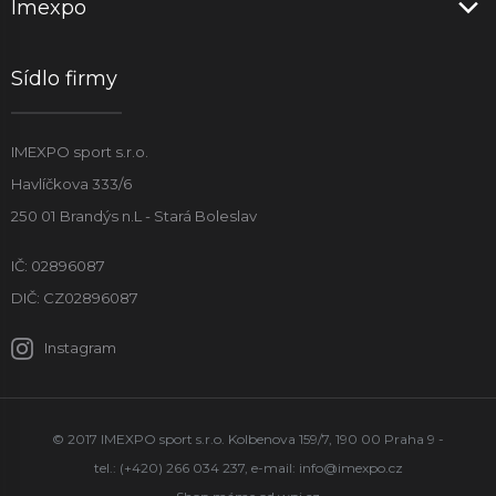
Imexpo
Sídlo firmy
IMEXPO sport s.r.o.
Havlíčkova 333/6
250 01 Brandýs n.L - Stará Boleslav
IČ: 02896087
DIČ: CZ02896087
Instagram
© 2017 IMEXPO sport s.r.o. Kolbenova 159/7, 190 00 Praha 9 -
tel.: (+420) 266 034 237, e-mail:
info@imexpo.cz