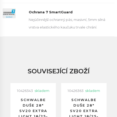
Ochrana 7 SmartGuard
Nejúčinnější ochranný pás, masivní, 5mm silná
vrstva elastického kaučuku trvale chrání.
SOUVISEJÍCÍ ZBOŽÍ
10426343
skladem
10426363
skladem
SCHWALBE
SCHWALBE
DUŠE 28"
DUŠE 28"
SV20 EXTRA
SV20 EXTRA
LIGHT 18/25-
LIGHT 18/25-