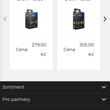
622/630
622
GALUSKOVÝ
GALUSKOVÝ
VENTILEK
VENTILEK
40MM
60MM
279.00
305.00
Cena
Cena
Kč
Kč
Sortiment
Pro partnery