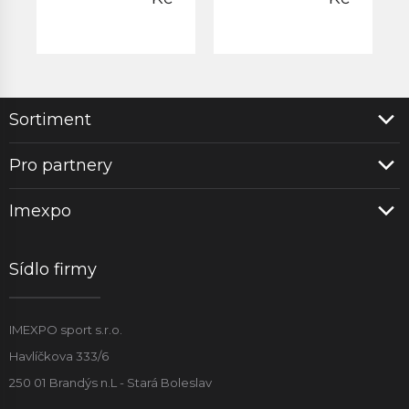
Sortiment
Pro partnery
Imexpo
Sídlo firmy
IMEXPO sport s.r.o.
Havlíčkova 333/6
250 01 Brandýs n.L - Stará Boleslav