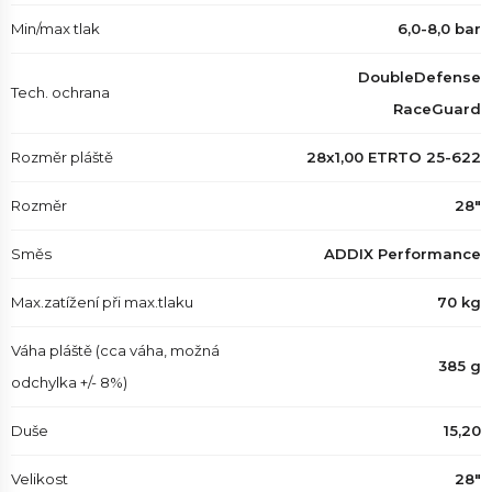
Min/max tlak
6,0-8,0 bar
DoubleDefense
Tech. ochrana
RaceGuard
Rozměr pláště
28x1,00 ETRTO 25-622
Rozměr
28"
Směs
ADDIX Performance
Max.zatížení při max.tlaku
70 kg
Váha pláště (cca váha, možná
385 g
odchylka +/- 8%)
Duše
15,20
Velikost
28"