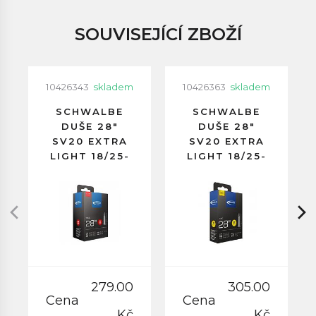
SOUVISEJÍCÍ ZBOŽÍ
10426343
skladem
10426363
skladem
SCHWALBE
SCHWALBE
DUŠE 28"
DUŠE 28"
SV20 EXTRA
SV20 EXTRA
LIGHT 18/25-
LIGHT 18/25-
622/630
622
GALUSKOVÝ
GALUSKOVÝ
VENTILEK
VENTILEK
40MM
60MM
279.00
305.00
Cena
Cena
Kč
Kč