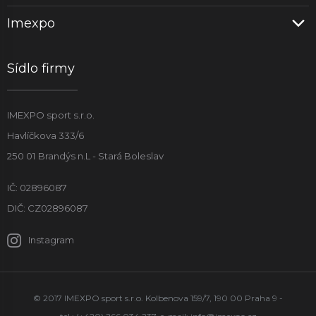
Imexpo
Sídlo firmy
IMEXPO sport s.r.o.
Havlíčkova 333/6
250 01 Brandýs n.L - Stará Boleslav
IČ: 02896087
DIČ: CZ02896087
Instagram
© 2017 IMEXPO sport s.r.o. Kolbenova 159/7, 190 00 Praha 9 -