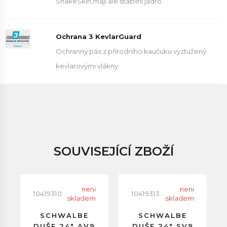
SnakeSkin,mají ale stabilní jádro.
Ochrana 3 KevlarGuard
Ochranný pás z přírodního kaučuku vyztužený
kevlarovými vlákny.
SOUVISEJÍCÍ ZBOŽÍ
neni
neni
10419310
10419313
skladem
skladem
SCHWALBE
SCHWALBE
DUŠE 24" AV9
DUŠE 24" SV9