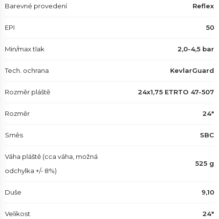
Barevné provedení
Reflex
EPI
50
Min/max tlak
2,0-4,5 bar
Tech. ochrana
KevlarGuard
Rozměr pláště
24x1,75 ETRTO 47-507
Rozměr
24"
Směs
SBC
Váha pláště (cca váha, možná
525 g
odchylka +/- 8%)
Duše
9,10
Velikost
24"