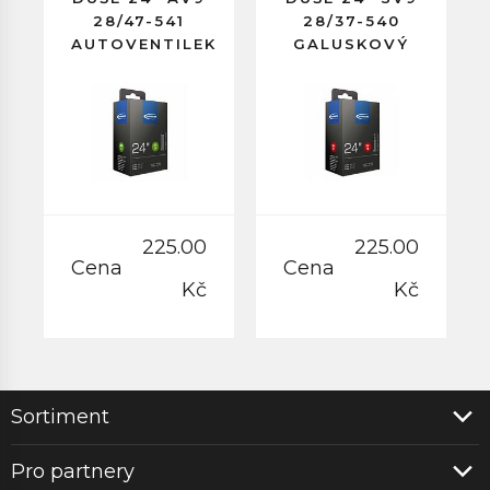
28/47-541
28/37-540
AUTOVENTILEK
GALUSKOVÝ
40MM
VENTILEK
40MM
225.00
225.00
Cena
Cena
Kč
Kč
Sortiment
Pro partnery