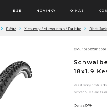
B2B
NOVINKY
O NÁS
KO
Pláště
X-country / All mountain / Fat bike
Black Jack
EAN: 4026495810067
Schwalbe
18x1.9 K
Všestranný profil s
ochranou Kevlar Guar
Cena s DPH