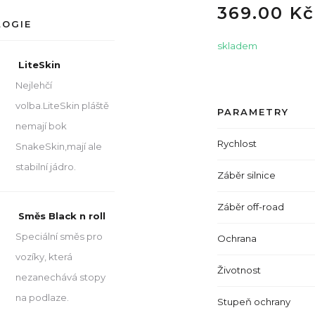
369.00 Kč
LOGIE
skladem
LiteSkin
Nejlehčí
volba.LiteSkin pláště
PARAMETRY
nemají bok
Rychlost
SnakeSkin,mají ale
stabilní jádro.
Záběr silnice
Záběr off-road
Směs Black n roll
Speciální směs pro
Ochrana
vozíky, která
Životnost
nezanechává stopy
na podlaze.
Stupeň ochrany