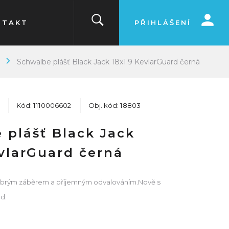
NTAKT
PŘIHLÁŠENÍ
Schwalbe plášť Black Jack 18x1.9 KevlarGuard černá
Kód: 1110006602
Obj. kód: 18803
 plášť Black Jack
evlarGuard černá
 dobrým záběrem a příjemným odvalováním.Nově s
d.