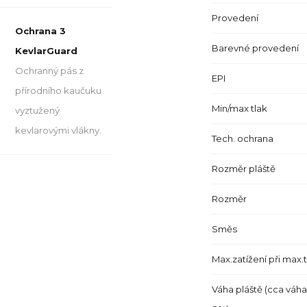
Provedení
Ochrana 3
Barevné provedení
KevlarGuard
Ochranný pás z
EPI
přírodního kaučuku
Min/max tlak
vyztužený
kevlarovými vlákny.
Tech. ochrana
Rozměr pláště
Rozměr
Směs
Max.zatížení při max.
Váha pláště (cca váha