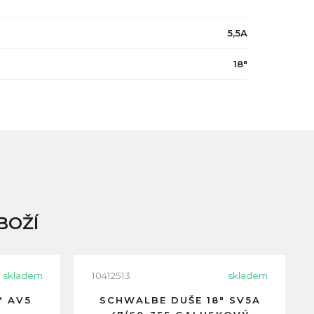
5,5A
18"
BOŽÍ
skladem
10412513
skladem
" AV5
SCHWALBE DUŠE 18" SV5A