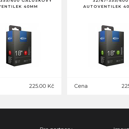
-355/400 GALUSKOVÝ
32/47-355/400
VENTILEK 40MM
AUTOVENTILEK 4
225.00 Kč
Cena
22