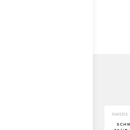
10412313
SCHW