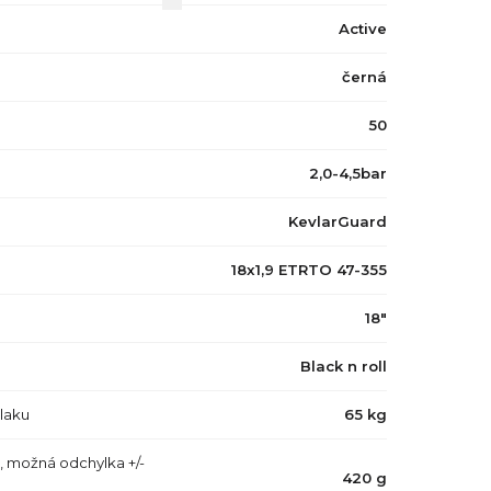
Active
černá
50
2,0-4,5bar
KevlarGuard
18x1,9 ETRTO 47-355
18"
Black n roll
tlaku
65 kg
, možná odchylka +/-
420 g