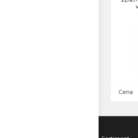
32/47
Cena