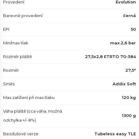
Provedení
Evolution
Barevné provedení
černá
EPI
50
Min/max tlak
max.2,6 bar
Rozměr pláště
27,5x2,8 ETRTO 70-584
Rozměr
27,5"
Směs
Addix Soft
Max.zatížení při max.tlaku
120 kg
Váha pláště (cca váha, možná
1300 g
odchylka +/- 8%)
Bezdušové verze
Tubeless easy TLE