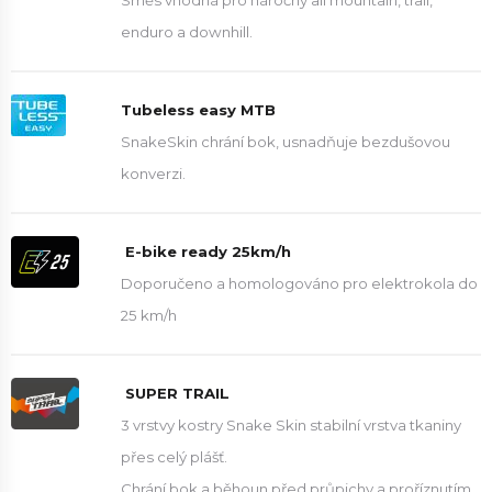
Směs vhodná pro náročný all mountain, trail,
enduro a downhill.
Tubeless easy MTB
SnakeSkin chrání bok, usnadňuje bezdušovou
konverzi.
E-bike ready 25km/h
Doporučeno a homologováno pro elektrokola do
25 km/h
SUPER TRAIL
3 vrstvy kostry Snake Skin stabilní vrstva tkaniny
přes celý plášť.
Chrání bok a běhoun před průpichy a proříznutím.