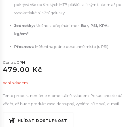
pokrývá vše od širokých MTB plášťů s nízkým tlakem až po
vysokotlaké silniční galusky.
Jednotky:
Možnost přepínání mezi
Bar, PSI, KPA
a
kg/cm²
.
Přesnost:
Měření na jedno desetinné místo (u PSI)
Cena s DPH
479.00 Kč
neni skladem
Tento produkt nemáme momentálně skladem. Pokud chcete dát
vědět, až bude produkt zase dostupný, vyplňte níže svůj e-mail.
HLÍDAT DOSTUPNOST