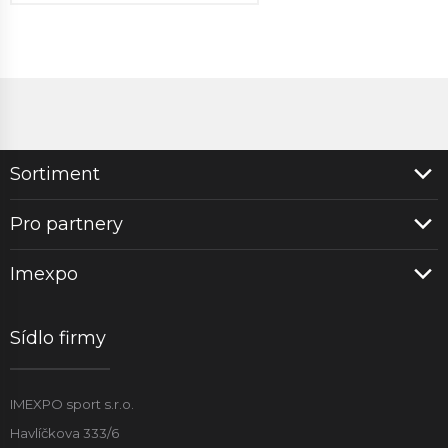
Sortiment
Pro partnery
Imexpo
Sídlo firmy
IMEXPO sport s.r.o.
Havlíčkova 333/6