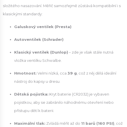
složitého nasazování. Měřič samozřejmě zůstává kompatibilní i s
klasickými standardy:
Galuskový ventilek (Presta)
Autoventilek (Schrader)
Klasický ventilek (Dunlop)
– zde je však stále nutná
vložka ventilku Schwalbe.
Hmotnost:
Velmi nízká, cca
39 g
, což z něj dělá ideální
nástroj do kapsy u dresu.
Dětská pojistka:
Kryt baterie (CR2032) je vybaven
pojistkou, aby se zabránilo náhodnému otevření nebo
přístupu dětí k baterii.
Maximální tlak:
Zvládá měřit až do
11 barů (160 PSI)
, což