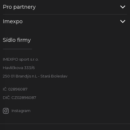
Pro partnery
Imexpo
Sídlo firmy
IMEXPO sport s.r.o.
Havlíčkova 333/6
250 01 Brandýs n.L - Stará Boleslav
IČ: 02896087
DIČ: CZ02896087
Instagram