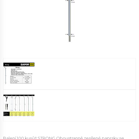
Balení 100 kusů!! STRONG Oboustranně zesílené paprsky se