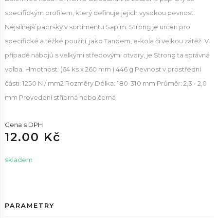
specifickým profilem, který definuje jejich vysokou pevnost.
Nejsilnější paprsky v sortimentu Sapim. Strong je určen pro
specifické a těžké použití, jako Tandem, e-kola či velkou zátěž. V
případě nábojů s velkými středovými otvory, je Strong ta správná
volba. Hmotnost: (64 ks x 260 mm ) 446 g Pevnost v prostřední
části: 1250 N / mm2 Rozměry Délka: 180-310 mm Průměr: 2,3 - 2,0
mm Provedení stříbrná nebo černá
Cena s DPH
12.00 Kč
skladem
PARAMETRY