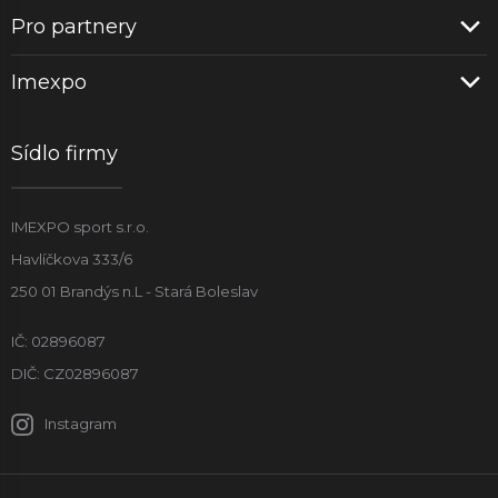
Pro partnery
Imexpo
Sídlo firmy
IMEXPO sport s.r.o.
Havlíčkova 333/6
250 01 Brandýs n.L - Stará Boleslav
IČ: 02896087
DIČ: CZ02896087
Instagram