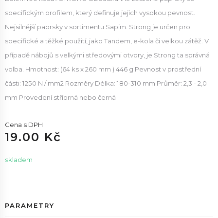
specifickým profilem, který definuje jejich vysokou pevnost.
Nejsilnější paprsky v sortimentu Sapim. Strong je určen pro
specifické a těžké použití, jako Tandem, e-kola či velkou zátěž. V
případě nábojů s velkými středovými otvory, je Strong ta správná
volba. Hmotnost: (64 ks x 260 mm ) 446 g Pevnost v prostřední
části: 1250 N / mm2 Rozměry Délka: 180-310 mm Průměr: 2,3 - 2,0
mm Provedení stříbrná nebo černá
Cena s DPH
19.00 Kč
skladem
PARAMETRY