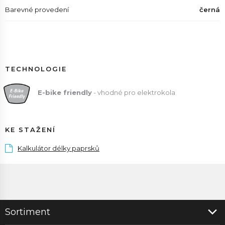
Barevné provedení
černá
TECHNOLOGIE
E
-bike friendly
- vhodné pro elektrokola
KE STAŽENÍ
Kalkulátor délky paprsků
Sortiment