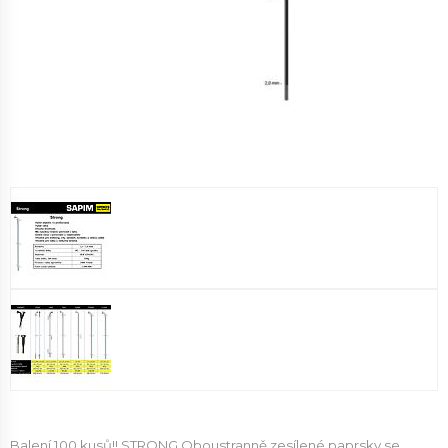
Balení 100 kusů!! STRONG Oboustranně zesílené paprsky se