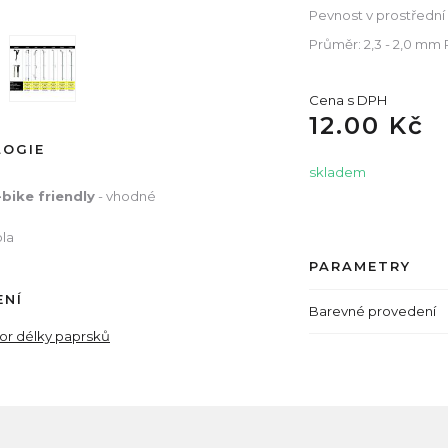
Pevnost v prostřední
Průměr: 2,3 - 2,0 mm
Cena s DPH
12.00 Kč
LOGIE
skladem
-bike friendly
- vhodné
ola
PARAMETRY
ENÍ
Barevné provedení
tor délky paprsků