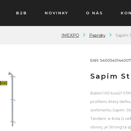
B2B
NOVINKY
O NÁS
KO
IMEXPO
Paprsky
Sapim S
EAN: 5400540144007
Sapim St
Balení 100 kusů!! ST
profilem, který definu
sortimentu Sapim. Str
Tandem, e-kola či ve
otvory, je Strong ta 