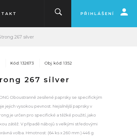
NTAKT
PŘIHLÁŠENÍ
trong 267 silver
Kód: 132673
Obj. kód: 1352
rong 267 silver
RONG Oboustranně zesílené paprsky se specifickým
je jejich vysokou pevnost. Nejsilnější paprsky v
ong je určen pro specifické a těžké použití, jako
lkou zátěž. V případě nábojů s velkými středovými
správná volba. Hmotnost: (64 ks x 260 mm ) 446 g