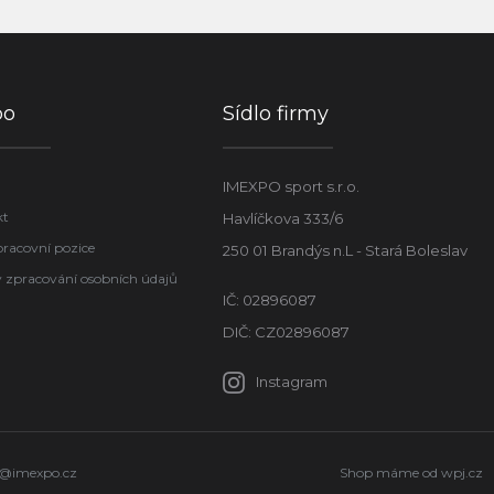
po
Sídlo firmy
IMEXPO sport s.r.o.
kt
Havlíčkova 333/6
pracovní pozice
250 01 Brandýs n.L - Stará Boleslav
 zpracování osobních údajů
IČ: 02896087
DIČ: CZ02896087
Instagram
o@imexpo.cz
Shop máme od
wpj.cz