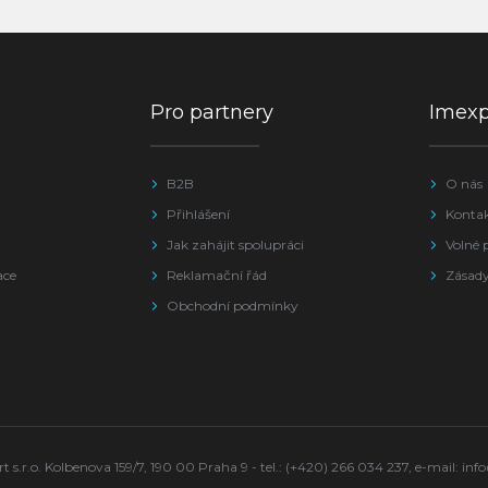
Pro partnery
Imex
B2B
O nás
Přihlášení
Konta
Jak zahájit spolupráci
Volné 
ace
Reklamační řád
Zásady
Obchodní podmínky
s.r.o. Kolbenova 159/7, 190 00 Praha 9 - tel.: (+420) 266 034 237, e-mail:
inf