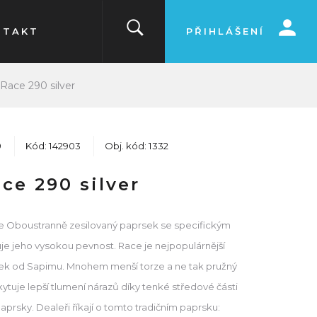
NTAKT
PŘIHLÁŠENÍ
Race 290 silver
9
Kód: 142903
Obj. kód: 1332
ce 290 silver
ce Oboustranně zesilovaný paprsek se specifickým
uje jeho vysokou pevnost. Race je nejpopulárnější
ek od Sapimu. Mnohem menší torze a ne tak pružný
ytuje lepší tlumení nárazů díky tenké středové části
rsky. Dealeři říkají o tomto tradičním paprsku: