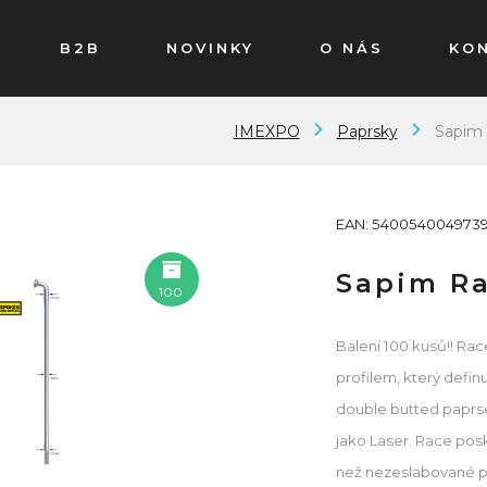
B2B
NOVINKY
O NÁS
KO
IMEXPO
Paprsky
Sapim 
EAN: 540054004973
Sapim Ra
100
Balení 100 kusů!! Ra
profilem, který defin
double butted paprs
jako Laser. Race posk
než nezeslabované pap