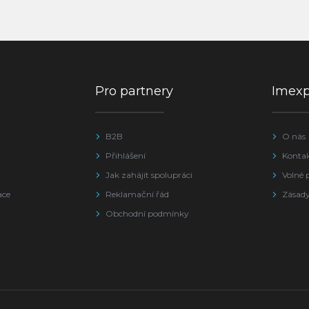
Pro partnery
Imex
B2B
O nás
Přihlášení
Konta
Jak zahájit spolupráci
Volné 
ace
Reklamační řád
Zásady
Obchodní podmínky