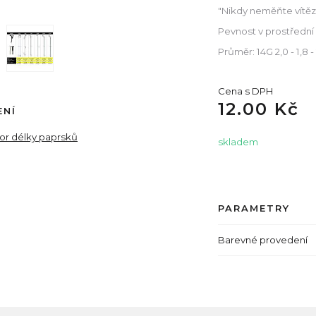
"Nikdy neměňte vítězn
Pevnost v prostřední
Průměr: 14G 2,0 - 1,8
Cena s DPH
12.00 Kč
ENÍ
tor délky paprsků
skladem
PARAMETRY
Barevné provedení