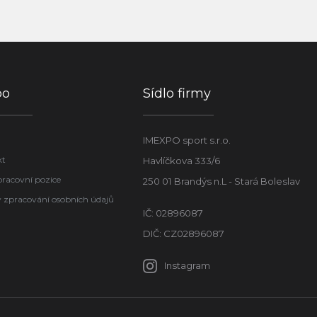
po
Sídlo firmy
IMEXPO sport s.r.o.
kt
Havlíčkova 333/6
pracovní pozice
250 01 Brandýs n.L - Stará Boleslav
 zpracování osobních údajů
IČ: 02896087
DIČ: CZ02896087
Instagram