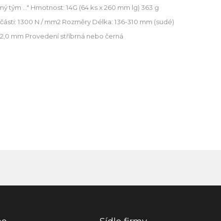
ý tým ..." Hmotnost: 14G (64 ks x 260 mm lg) 363 g
 části: 1300 N / mm2 Rozměry Délka: 136-310 mm (sudé)
 - 2,0 mm Provedení stříbrná nebo černá