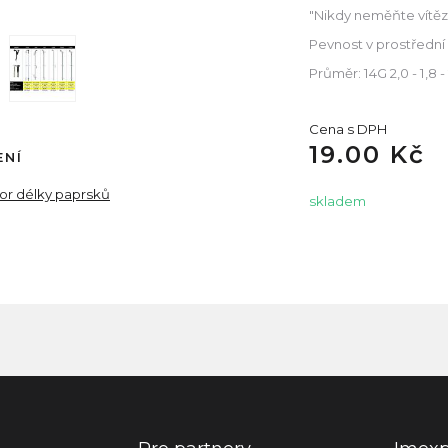
"Nikdy neměňte vítězn
Pevnost v prostřední
Průměr: 14G 2,0 - 1,8
Cena s DPH
19.00 Kč
ENÍ
tor délky paprsků
skladem