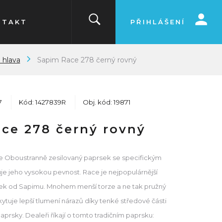
NTAKT
PŘIHLÁŠENÍ
 hlava
Sapim Race 278 černý rovný
7
Kód: 1427839R
Obj. kód: 19871
ce 278 černý rovný
ce Oboustranně zesilovaný paprsek se specifickým
uje jeho vysokou pevnost. Race je nejpopulárnější
ek od Sapimu. Mnohem menší torze a ne tak pružný
ytuje lepší tlumení nárazů díky tenké středové části
rsky. Dealeři říkají o tomto tradičním paprsku: