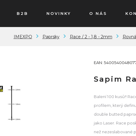
B2B
NOVINKY
O NÁS
KO
IMEXPO
Paprsky
Race / 2 - 1,8 - 2mm
Rovná
EAN: 540054004807
Sapim Ra
Balení 100 kusů!! Ra
profilem, který defin
double butted paprs
jako Laser. Race posk
než nezeslabované pap