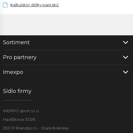
Kalkulátor délky paprsků
Sortiment
Pro partnery
Imexpo
Sídlo firmy
IMEXPO sport s.r.o.
Havlíčkova 333/6
250 01 Brandýs n.L - Stará Boleslav