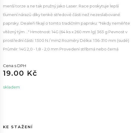
menší torze a ne tak pružný jako Laser. Race poskytuje lepší
tlumení nárazů díky tenké středové části než nezeslabované
paprsky. Dealeři říkají o tomto tradičním paprsku: "Nikdy neměňte
vítězný tým ..." Hmotnost: 14G (64 ks x 260 mm lg) 363 g Pevnost v
prostřední části: 1300 N / mm2 Rozměry Délka: 136-310 mm (sudé)
Průměr: 14G 2,0 - 1,8 - 2,0 mm Provedení stříbrná nebo černá
Cena s DPH
19.00 Kč
skladem
KE STAŽENÍ