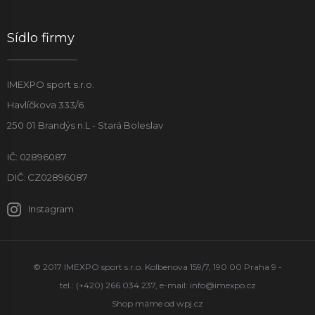
Sídlo firmy
IMEXPO sport s.r.o.
Havlíčkova 333/6
250 01 Brandýs n.L - Stará Boleslav
IČ: 02896087
DIČ: CZ02896087
Instagram
© 2017 IMEXPO sport s.r.o. Kolbenova 159/7, 190 00 Praha 9 -
tel.: (+420) 266 034 237, e-mail:
info@imexpo.cz
Shop máme od
wpj.cz