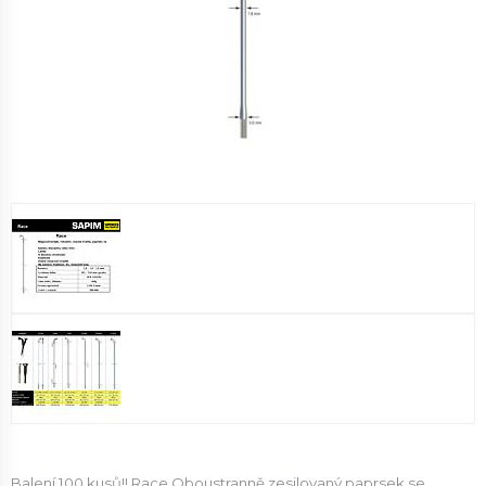
Balení 100 kusů!! Race Oboustranně zesilovaný paprsek se