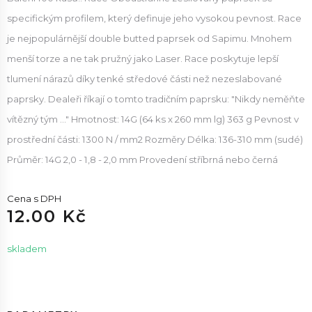
specifickým profilem, který definuje jeho vysokou pevnost. Race
je nejpopulárnější double butted paprsek od Sapimu. Mnohem
menší torze a ne tak pružný jako Laser. Race poskytuje lepší
tlumení nárazů díky tenké středové části než nezeslabované
paprsky. Dealeři říkají o tomto tradičním paprsku: "Nikdy neměňte
vítězný tým ..." Hmotnost: 14G (64 ks x 260 mm lg) 363 g Pevnost v
prostřední části: 1300 N / mm2 Rozměry Délka: 136-310 mm (sudé)
Průměr: 14G 2,0 - 1,8 - 2,0 mm Provedení stříbrná nebo černá
Cena s DPH
12.00 Kč
skladem