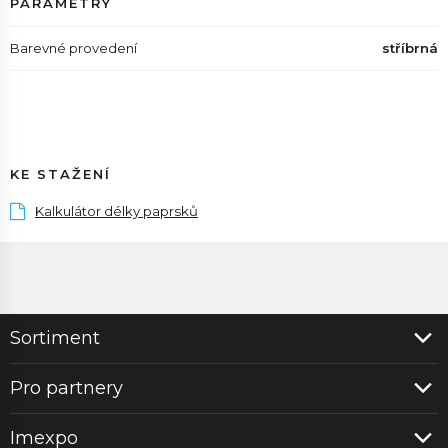
PARAMETRY
Barevné provedení
stříbrná
KE STAŽENÍ
Kalkulátor délky paprsků
Sortiment
Pro partnery
Imexpo