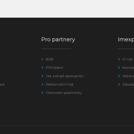
Pro partnery
Imex
B2B
O nás
Přihlášení
Konta
Jak zahájit spolupráci
Volné 
ace
Reklamační řád
Zásady
Obchodní podmínky