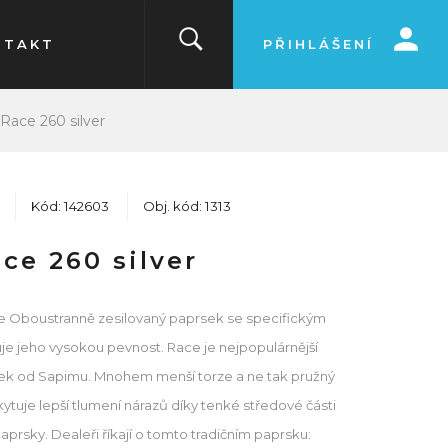
NTAKT
PŘIHLÁŠENÍ
Race 260 silver
Kód: 142603
Obj. kód: 1313
ce 260 silver
ce Oboustranně zesilovaný paprsek se specifickým
uje jeho vysokou pevnost. Race je nejpopulárnější
ek od Sapimu. Mnohem menší torze a ne tak pružný
ytuje lepší tlumení nárazů díky tenké středové části
rsky. Dealeři říkají o tomto tradičním paprsku: