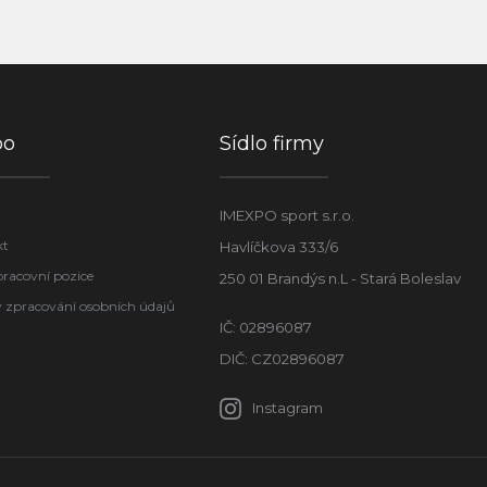
po
Sídlo firmy
IMEXPO sport s.r.o.
kt
Havlíčkova 333/6
pracovní pozice
250 01 Brandýs n.L - Stará Boleslav
 zpracování osobních údajů
IČ: 02896087
DIČ: CZ02896087
Instagram