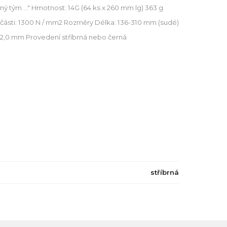
ý tým ..." Hmotnost: 14G (64 ks x 260 mm lg) 363 g
 části: 1300 N / mm2 Rozměry Délka: 136-310 mm (sudé)
 - 2,0 mm Provedení stříbrná nebo černá
stříbrná