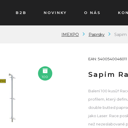
B2B
NOVINKY
O NÁS
KO
IMEXPO
Paprsky
Sapim 
EAN: 5400540046011
Sapim Ra
100
Balení 100 kusů!! Ra
profilem, který defin
double butted paprs
jako Laser. Race posk
než nezeslabované pap