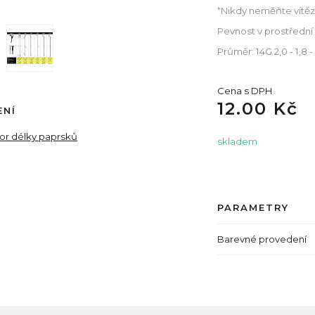
"Nikdy neměňte vítězn
Pevnost v prostřední
Průměr: 14G 2,0 - 1,8
Cena s DPH
12.00 Kč
ENÍ
tor délky paprsků
skladem
PARAMETRY
Barevné provedení