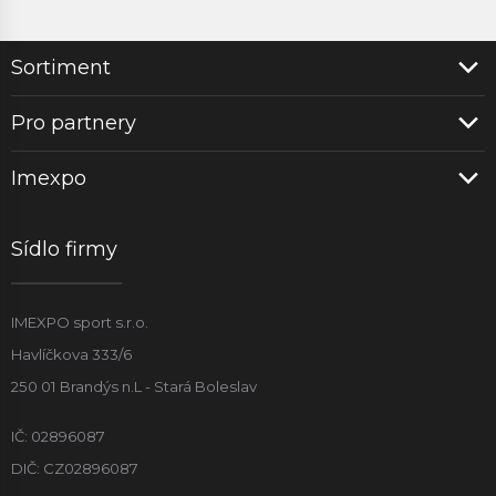
Sortiment
Pro partnery
Imexpo
Sídlo firmy
IMEXPO sport s.r.o.
Havlíčkova 333/6
250 01 Brandýs n.L - Stará Boleslav
IČ: 02896087
DIČ: CZ02896087