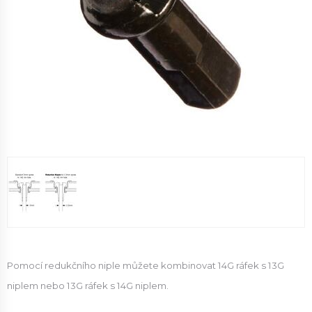
Pomocí redukčního niple můžete kombinovat 14G ráfek s 13G
niplem nebo 13G ráfek s 14G niplem.