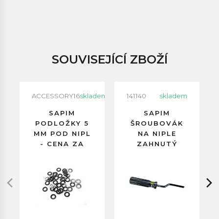
SOUVISEJÍCÍ ZBOŽÍ
ACCESSORY16
skladem
141140
skladem
SAPIM
SAPIM
PODLOŽKY 5
ŠROUBOVÁK
MM POD NIPL
NA NIPLE
- CENA ZA
ZAHNUTÝ
BALENÍ 500
DLOUHÝ
KUSŮ