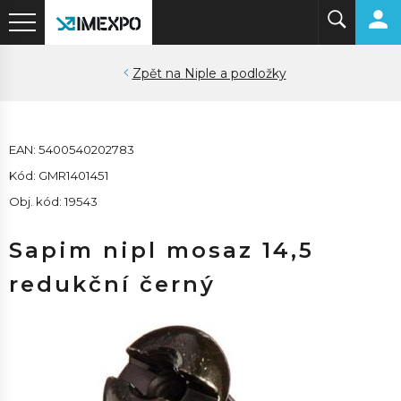
Niple a podložky
EAN: 5400540202783
Kód: GMR1401451
Obj. kód: 19543
Sapim nipl mosaz 14,5
redukční černý