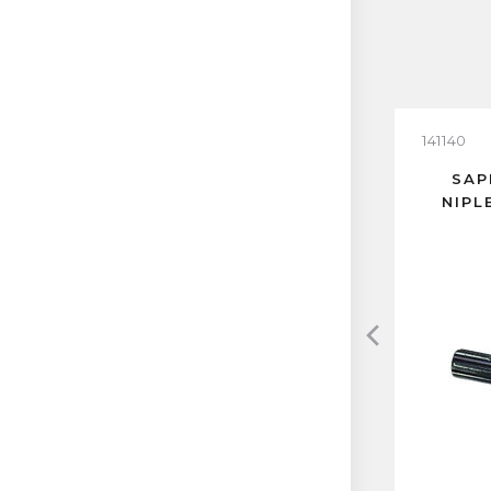
141140
SAP
NIPL