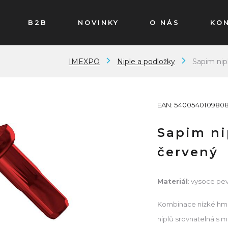
B2B
NOVINKY
O NÁS
KO
IMEXPO
Niple a podložky
Sapim nip
EAN: 540054010980
Sapim ni
červený
Materiál
: vysoce pev
Kombinace nízké hmot
niplů srovnatelná s m