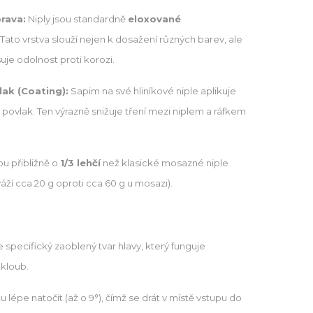
rava:
Niply jsou standardně
eloxované
Tato vrstva slouží nejen k dosažení různých barev, ale
je odolnost proti korozi.
lak (Coating):
Sapim na své hliníkové niple aplikuje
 povlak. Ten výrazně snižuje tření mezi niplem a ráfkem
u přibližně o
1/3 lehčí
než klasické mosazné niple
áží cca 20 g oproti cca 60 g u mosazi).
je specifický zaoblený tvar hlavy, který funguje
 kloub.
 lépe natočit (až o 9°), čímž se drát v místě vstupu do