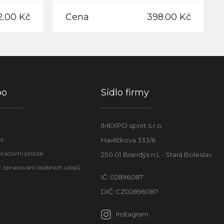
2.00 Kč
Cena
398.00 Kč
po
Sídlo firmy
IMEXPO sport s.r.o.
kt
Havlíčkova 333/6
pracovní pozice
250 01 Brandýs n.L - Stará Boleslav
 zpracování osobních údajů
IČ: 02896087
DIČ: CZ02896087
Instagram