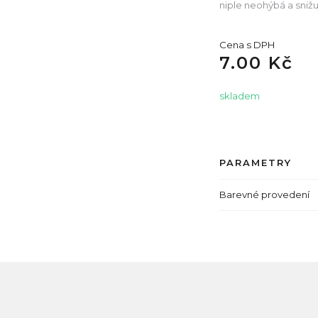
niple neohýbá a snižuj
Cena s DPH
7.00 Kč
skladem
PARAMETRY
Barevné provedení