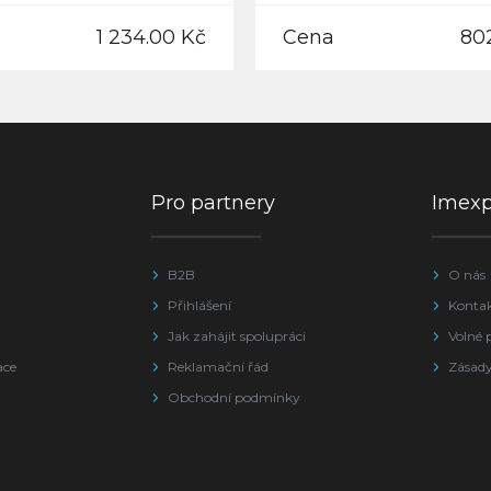
1 234.00 Kč
Cena
80
Pro partnery
Imex
B2B
O nás
Přihlášení
Konta
Jak zahájit spolupráci
Volné 
ace
Reklamační řád
Zásady
Obchodní podmínky