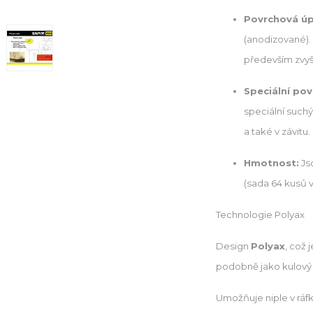
Povrchová úp
(anodizované). 
především zvyšu
Speciální pov
speciální suchý
a také v závitu.
Hmotnost:
Jso
(sada 64 kusů v
Technologie Polyax
Design
Polyax
, což 
podobně jako kulový
Umožňuje niple v ráfku