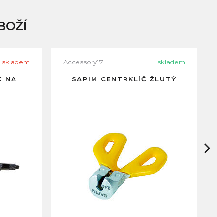
BOŽÍ
i skladem
Accessory17
skladem
K NA
SAPIM CENTRKLÍČ ŽLUTÝ