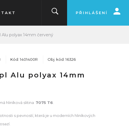
NTAKT
PŘIHLÁŠENÍ
l Alu polyax 14mm červený
8
Kód: 1401400R
Obj. kód: 16326
pl Alu polyax 14mm
ná hliníková slitina
7075 T6
.
nosti s pevností, která je u moderních hliníkových
osazí.