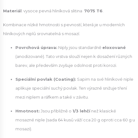
Materiál
: vysoce pevná hliníková slitina
7075 T6
.
Kombinace nízké hmotnosti s pevností, která je u moderních
hliníkových niplů srovnatelná s mosazí.
Povrchová úprava:
Niply jsou standardně
eloxované
(anodizované). Tato vrstva slouží nejen k dosažení různých
barev, ale především zvyšuje odolnost proti korozi.
Speciální povlak (Coating):
Sapim na své hliníkové niple
aplikuje speciální suchý povlak. Ten výrazně snižuje tření
mezi niplem a ráfkem a také v závitu.
Hmotnost:
Jsou přibližně o
1/3 lehčí
než klasické
mosazné niple (sada 64 kusů váží cca 20 g oproti cca 60 g u
mosazi).