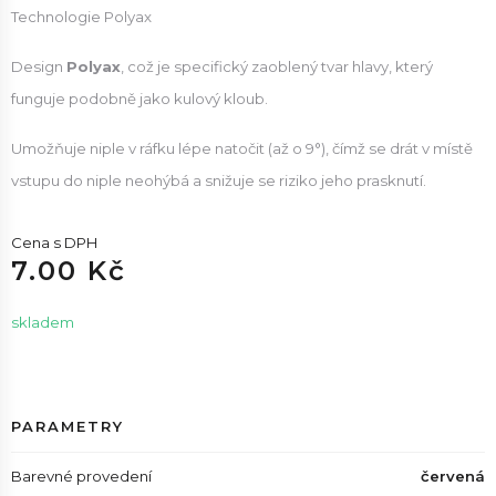
Technologie Polyax
Design
Polyax
, což je specifický zaoblený tvar hlavy, který
funguje podobně jako kulový kloub.
Umožňuje niple v ráfku lépe natočit (až o 9°), čímž se drát v místě
vstupu do niple neohýbá a snižuje se riziko jeho prasknutí.
Cena s DPH
7.00 Kč
skladem
PARAMETRY
Barevné provedení
červená