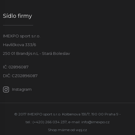
Sídlo firmy
IMEXPO sport s.r.o.
Havlíčkova 333/6
250 01 Brandýs n.L - Stará Boleslav
IČ: 02896087
DIČ: CZ02896087
Instagram
© 2017 IMEXPO sport s.r.o. Kolbenova 159/7, 190 00 Praha 9 -
tel.: (+420) 266 034 237, e-mail:
info@imexpo.cz
Shop máme od
wpj.cz