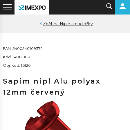
Niple a podložky
EAN: 5400540109372
Kód: 1401200R
Obj. kód: 16126
Sapim nipl Alu polyax
12mm červený