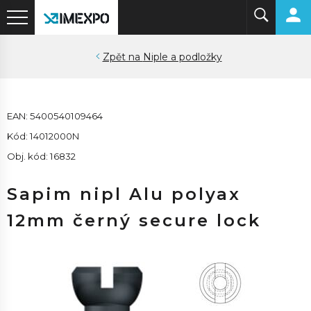
Niple a podložky
EAN: 5400540109464
Kód: 14012000N
Obj. kód: 16832
Sapim nipl Alu polyax
12mm černý secure lock