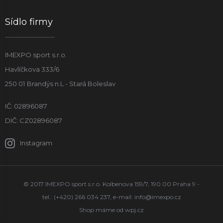
Sídlo firmy
IMEXPO sport s.r.o.
Havlíčkova 333/6
250 01 Brandýs n.L - Stará Boleslav
IČ: 02896087
DIČ: CZ02896087
Instagram
© 2017 IMEXPO sport s.r.o. Kolbenova 159/7, 190 00 Praha 9 -
tel.: (+420) 266 034 237, e-mail:
info@imexpo.cz
Shop máme od
wpj.cz