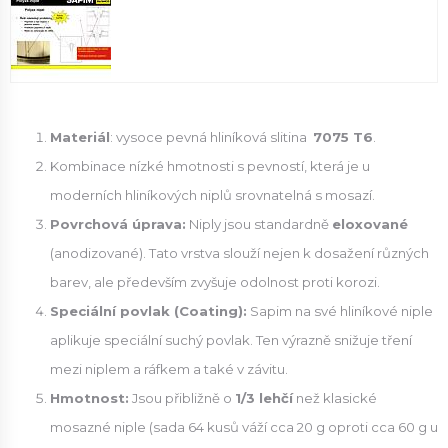
Materiál
: vysoce pevná hliníková slitina
7075 T6
.
Kombinace nízké hmotnosti s pevností, která je u
moderních hliníkových niplů srovnatelná s mosazí.
Povrchová úprava:
Niply jsou standardně
eloxované
(anodizované). Tato vrstva slouží nejen k dosažení různých
barev, ale především zvyšuje odolnost proti korozi.
Speciální povlak (Coating):
Sapim na své hliníkové niple
aplikuje speciální suchý povlak. Ten výrazně snižuje tření
mezi niplem a ráfkem a také v závitu.
Hmotnost:
Jsou přibližně o
1/3 lehčí
než klasické
mosazné niple (sada 64 kusů váží cca 20 g oproti cca 60 g u