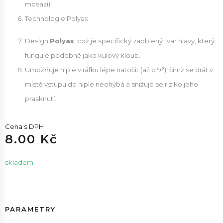
mosazi).
Technologie Polyax
Design
Polyax
, což je specifický zaoblený tvar hlavy, který
funguje podobně jako kulový kloub.
Umožňuje niple v ráfku lépe natočit (až o 9°), čímž se drát v
místě vstupu do niple neohýbá a snižuje se riziko jeho
prasknutí.
Cena s DPH
8.00 Kč
skladem
PARAMETRY