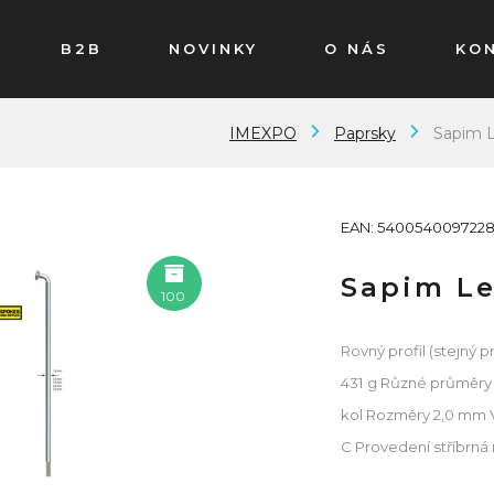
B2B
NOVINKY
O NÁS
KO
IMEXPO
Paprsky
Sapim L
EAN: 540054009722
Sapim Le
100
Rovný profil (stejný 
431 g Různé průměry 
kol Rozměry 2,0 mm V
C Provedení stříbrná