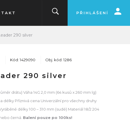
NTAKT
PŘIHLÁŠENÍ
eader 290 silver
8
Kód: 1429090
Obj. kód: 1286
ader 290 silver
průměr drátu) Váha 14G 2,0 mm (64 kusů x 260 mm lg)
a délky Příznivá cena Univerzální pro všechny druhy
yráběné délky 100 – 310 mm (sudé) Materiál 18/2 204
 nebo černá.
Balení pouze po 100ks!