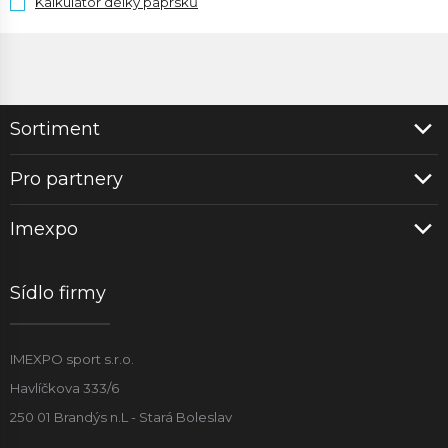
Kalkulátor délky paprsků
Sortiment
Pro partnery
Imexpo
Sídlo firmy
IMEXPO sport s.r.o.
Havlíčkova 333/6
250 01 Brandýs n.L - Stará Boleslav