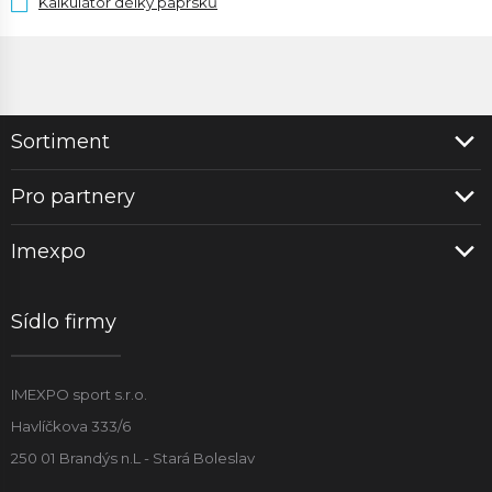
Kalkulátor délky paprsků
Sortiment
Pro partnery
Imexpo
Sídlo firmy
IMEXPO sport s.r.o.
Havlíčkova 333/6
250 01 Brandýs n.L - Stará Boleslav