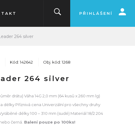
NTAKT
PŘIHLÁŠENÍ
eader 264 silver
Kód: 142642
Obj. kód: 1268
ader 264 silver
průměr drátu) Váha 14G 2,0 mm (64 kusů x 260 mm lg)
a délky Příznivá cena Univerzální pro všechny druhy
yráběné délky 100 – 310 mm (sudé) Materiál 18/2 204
 nebo černá.
Balení pouze po 100ks!