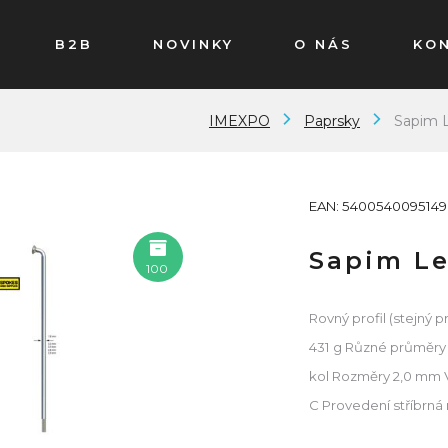
B2B
NOVINKY
O NÁS
KO
IMEXPO
Paprsky
Sapim L
EAN: 5400540095149
Sapim Le
100
Rovný profil (stejný 
431 g Různé průměry 
kol Rozměry 2,0 mm V
C Provedení stříbrná