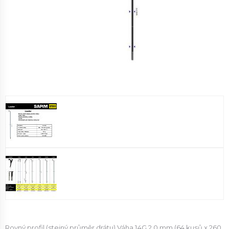
Rovný profil (stejný průměr drátu) Váha 14G 2,0 mm (64 kusů x 260