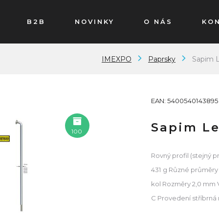
B2B
NOVINKY
O NÁS
KO
IMEXPO
Paprsky
Sapim L
EAN: 5400540143895
Sapim Le
100
Rovný profil (stejný 
431 g Různé průměry 
kol Rozměry 2,0 mm V
C Provedení stříbrná