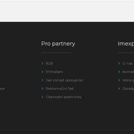
Pro partnery
Imex
B2B
O nás
Přihlášení
Konta
Jak zahájit spolupráci
Volné 
ace
Reklamační řád
Zásady
Obchodní podmínky