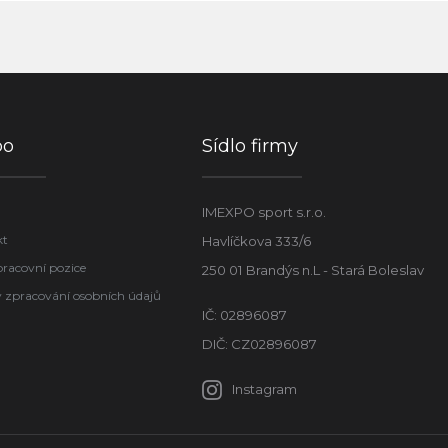
po
Sídlo firmy
IMEXPO sport s.r.o.
kt
Havlíčkova 333/6
pracovní pozice
250 01 Brandýs n.L - Stará Boleslav
 zpracování osobních údajů
IČ: 02896087
DIČ: CZ02896087
Instagram