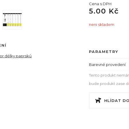
Cena s DPH
5.00 Kč
neni skladem
ENÍ
PARAMETRY
tor délky paprsků
Barevné provedení
Tento produkt nemám
bude produkt zase dos
HLÍDAT D