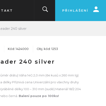
NTAKT
PŘIHLÁŠENÍ
eader 240 silver
Kód: 1424000
Obj. kód: 1253
ader 240 silver
průměr drátu) Váha 14G 2,0 mm (64 kusů x 260 mm lg)
a délky Příznivá cena Univerzální pro všechny druhy
yráběné délky 100 – 310 mm (sudé) Materiál 18/2 204
 nebo černá.
Balení pouze po 100ks!