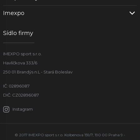
Imexpo
Sídlo firmy
IMEXPO sport s.r.o.
Havlíčkova 333/6
250 01 Brandýs n.L - Stará Boleslav
IČ: 02896087
DIČ: CZ02896087
Instagram
© 2017 IMEXPO sport s.r.o. Kolbenova 159/7, 190 00 Praha 9 -