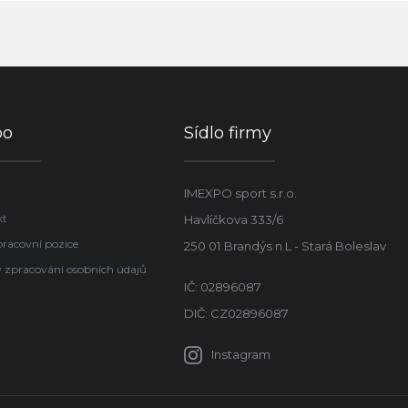
po
Sídlo firmy
IMEXPO sport s.r.o.
kt
Havlíčkova 333/6
pracovní pozice
250 01 Brandýs n.L - Stará Boleslav
 zpracování osobních údajů
IČ: 02896087
DIČ: CZ02896087
Instagram