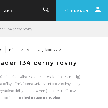
NTAKT
PŘIHLÁŠENÍ
er 134 černý rovný
0
Kód: 1413409
Obj. kód: 17725
ader 134 černý rovný
průměr drátu) Váha 14G 2,0 mm (64 kusů x 260 mm lg)
a délky Příznivá cena Univerzální pro všechny druhy
yráběné délky 100 – 310 mm (sudé) Materiál 18/2 204
 nebo černá.
Balení pouze po 100ks!