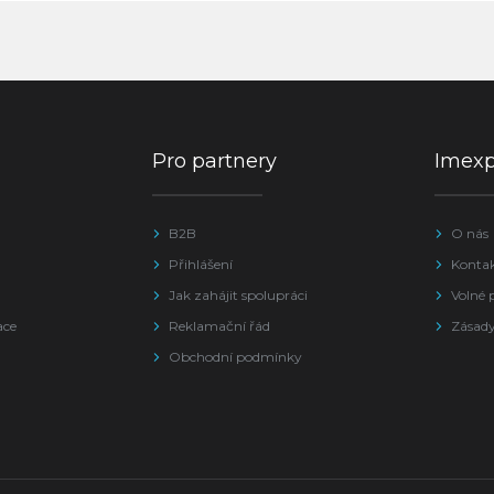
Pro partnery
Imex
B2B
O nás
Přihlášení
Konta
Jak zahájit spolupráci
Volné 
ace
Reklamační řád
Zásady
Obchodní podmínky