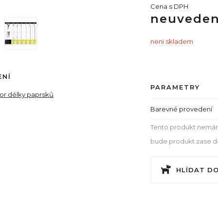
Cena s DPH
neuvede
neni skladem
ENÍ
PARAMETRY
tor délky paprsků
Barevné provedení
Tento produkt nemám
bude produkt zase dos
HLÍDAT D