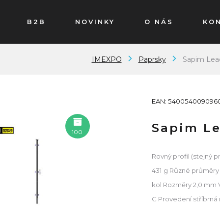
B2B
NOVINKY
O NÁS
KO
IMEXPO
Paprsky
Sapim Lead
EAN: 540054009096
Sapim Le
100
Rovný profil (stejný 
431 g Různé průměry 
kol Rozměry 2,0 mm V
C Provedení stříbrná