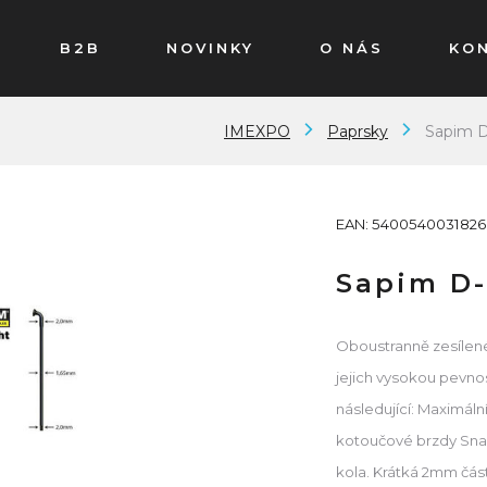
B2B
NOVINKY
O NÁS
KO
IMEXPO
Paprsky
Sapim D
EAN: 5400540031826
Sapim D-
Oboustranně zesílené
jejich vysokou pevnos
následující: Maximál
kotoučové brzdy Sna
kola. Krátká 2mm část