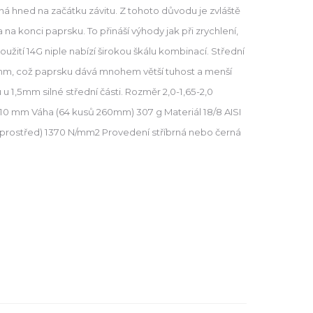
ná hned na začátku závitu. Z tohoto důvodu je zvláště
 na konci paprsku. To přináší výhody jak při zrychlení,
Použití 14G niple nabízí širokou škálu kombinací. Střední
mm, což paprsku dává mnohem větší tuhost a menší
 u 1,5mm silné střední části. Rozměr 2,0-1,65-2,0
10 mm Váha (64 kusů 260mm) 307 g Materiál 18/8 AISI
uprostřed) 1370 N/mm2 Provedení stříbrná nebo černá