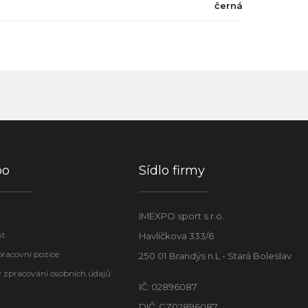
černá
po
Sídlo firmy
IMEXPO sport s.r.o.
kt
Havlíčkova 333/6
pracovní pozice
250 01 Brandýs n.L - Stará Boleslav
 zpracování osobních údajů
IČ: 02896087
DIČ: CZ02896087