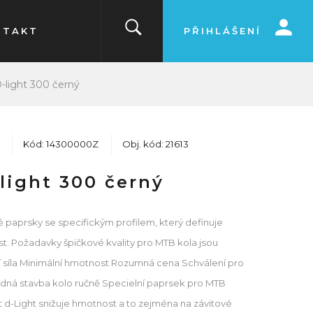
NTAKT
PŘIHLÁŠENÍ
-light 300 černý
Kód: 14300000Z
Obj. kód: 21613
light 300 černý
 paprsky se specifickým profilem, který definuje
t. Požadavky špičkové kvality pro MTB kola jsou
ní síla Minimální hmotnost Rozumná cena Schválení pro
dná stavba kolo ručně Specielní paprsek pro MTB
 d-Light snižuje hmotnost a to zejména na závitové