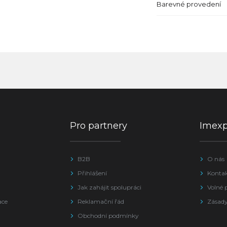
Barevné provedení
Pro partnery
Imex
B2B
O nás
Přihlášení
Konta
Jak zahájit spolupráci
Volné 
ace
Reklamační řád
Zásady
Obchodní podmínky