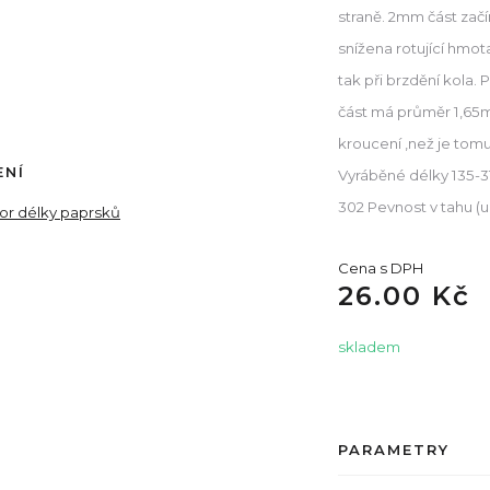
straně. 2mm část začí
snížena rotující hmota
tak při brzdění kola. 
část má průměr 1,65
kroucení ,než je tomu
ENÍ
Vyráběné délky 135-3
302 Pevnost v tahu (
tor délky paprsků
Cena s DPH
26.00 Kč
skladem
PARAMETRY