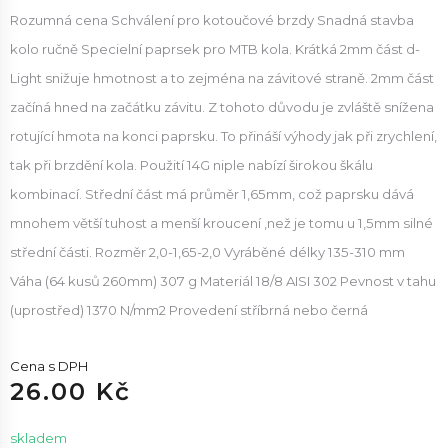
Rozumná cena Schválení pro kotoučové brzdy Snadná stavba
kolo ručně Specielní paprsek pro MTB kola. Krátká 2mm část d-
Light snižuje hmotnost a to zejména na závitové straně. 2mm část
začíná hned na začátku závitu. Z tohoto důvodu je zvláště snížena
rotující hmota na konci paprsku. To přináší výhody jak při zrychlení,
tak při brzdění kola. Použití 14G niple nabízí širokou škálu
kombinací. Střední část má průměr 1,65mm, což paprsku dává
mnohem větší tuhost a menší kroucení ,než je tomu u 1,5mm silné
střední části. Rozměr 2,0-1,65-2,0 Vyráběné délky 135-310 mm
Váha (64 kusů 260mm) 307 g Materiál 18/8 AISI 302 Pevnost v tahu
(uprostřed) 1370 N/mm2 Provedení stříbrná nebo černá
Cena s DPH
26.00 Kč
skladem